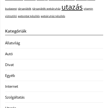
utazás
budapest
társasjáték
társasjáték webáruház
vitamin
víztisztító
weboldal készítés
webáruház készítés
Kategóriák
Állatvilág
Autó
Divat
Egyéb
Internet
Szolgáltatás