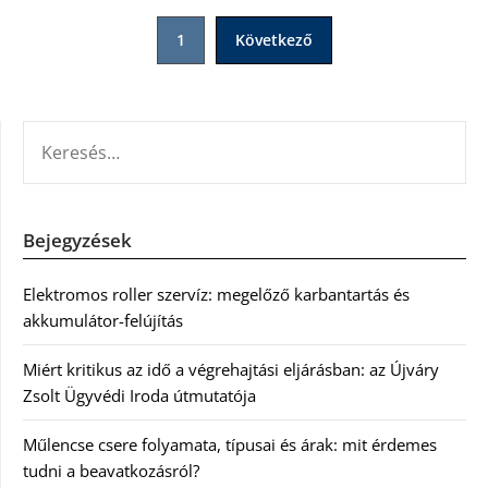
Bejegyzések
1
Következő
lapozása
KERESÉS:
Bejegyzések
Elektromos roller szervíz: megelőző karbantartás és
akkumulátor-felújítás
Miért kritikus az idő a végrehajtási eljárásban: az Újváry
Zsolt Ügyvédi Iroda útmutatója
Műlencse csere folyamata, típusai és árak: mit érdemes
tudni a beavatkozásról?