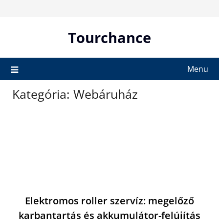
Skip
to
content
Tourchance
Menu
Kategória:
Webáruház
Elektromos roller szervíz: megelőző
karbantartás és akkumulátor-felújítás