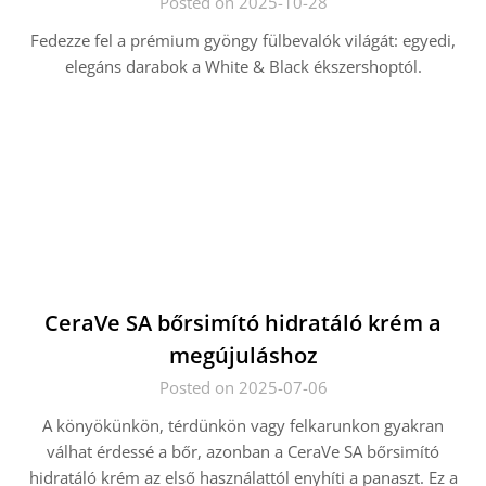
Posted on 2025-10-28
Fedezze fel a prémium gyöngy fülbevalók világát: egyedi,
elegáns darabok a White & Black ékszershoptól.
CeraVe SA bőrsimító hidratáló krém a
megújuláshoz
Posted on 2025-07-06
A könyökünkön, térdünkön vagy felkarunkon gyakran
válhat érdessé a bőr, azonban a CeraVe SA bőrsimító
hidratáló krém az első használattól enyhíti a panaszt. Ez a