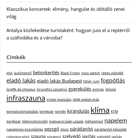
Klasszikus koncertek: élmény, hangulat és időtálló zenei
világ
Antalya közlekedése turistaként: hogyan juss el a reptérről
a szállodába és a városba?
Címkék
betonkerítés
ajtó
autómentő
Black Friday
cisco switch
céges ajándék
eladó lakás
fogpótlás
eladó lakás Budapest
fehér rum
gyerekülés
Greffe de cheveux
Grundfos szivattyú
gyöngy
illóolaj
infraszauna
irodai masszázs
játék webáruház
klíma
kirándulás
keresőoptimalizálás
kerékpár
kerítés
KTM
napelem
kerékpár
légkondicionáló
magyarországi utazás
méhpempő
pezsgő
párátlanító
napelemes közvilágítás
plüss
párátlanító készülék
szauna
szélvédő javítás
robotporszívó
szivattyú
szélvédő javítás