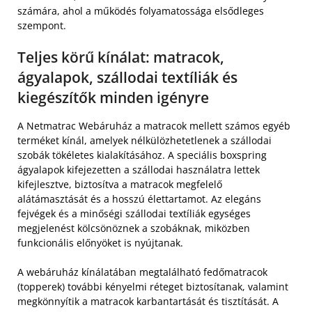
számára, ahol a működés folyamatossága elsődleges
szempont.
Teljes körű kínálat: matracok,
ágyalapok, szállodai textíliák és
kiegészítők minden igényre
A Netmatrac Webáruház a matracok mellett számos egyéb
terméket kínál, amelyek nélkülözhetetlenek a szállodai
szobák tökéletes kialakításához. A speciális boxspring
ágyalapok kifejezetten a szállodai használatra lettek
kifejlesztve, biztosítva a matracok megfelelő
alátámasztását és a hosszú élettartamot. Az elegáns
fejvégek és a minőségi szállodai textíliák egységes
megjelenést kölcsönöznek a szobáknak, miközben
funkcionális előnyöket is nyújtanak.
A webáruház kínálatában megtalálható fedőmatracok
(topperek) további kényelmi réteget biztosítanak, valamint
megkönnyítik a matracok karbantartását és tisztítását. A