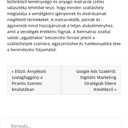
különböző keménységű és anyagú matracok széles
választéka lehetővé teszi, hogy minden szálláshely
megtalálja a vendégköre igényeinek és elvárásainak
megfelelő termékeket. A matracvédők, párnák és
ágyneműk mind hozzájárulnak a teljes alvásélményhez,
amit a vendégek értékelni fognak. A Netmatrac ezáltal
valódi „egyablakos” beszerzési forrást jelent a
szálláshelyek számára, egyszerűsítve és hatékonyabbá téve
a berendezési folyamatot.
« Előző: Árnyékoló
Google Ads Szakértő:
szalagfüggöny a
Digitális Marketing
Piramis Szentes
Stratégiák Sikere
kínálatában
:Következő »
KERESÉS: