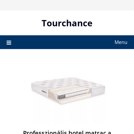
Skip
to
content
Tourchance
Menu
Professzionális hotel matrac a