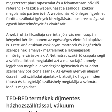
megszerzett piaci tapasztalat és a folyamatosan bővülő
referenciák teszik a webáruházat a szállodai szektor
megbízható partnerévé. A webáruház különleges figyelmet
fordít a szállodai igények kiszolgálására, ismerve az ágazat
egyedi követelményeit és elvárásait.
A webáruház filozófiája szerint a jó alvás nem csupán
kényelmi kérdés, hanem az egészséges életmód alapköve
is. Ezért kínálatukban csak olyan matracok és kiegészítők
szerepelnek, amelyek megfelelnek a legmagasabb
minőségi elvárásoknak. A Netmatrac szakértő csapata segít
a szállásadóknak megtalálni azt a matracfajtát, amely
legjobban megfelel a vendégkör igényeinek és az adott
szálláshely pozicionálásának. Az egyedi igények alapján
összeállított szállodai ajánlatok biztosítják, hogy minden
típusú és kategóriájú szálláshely megtalálja a számára
ideális megoldást.
TED-BED termékek díjmentes
házhozszállítással, vákuum