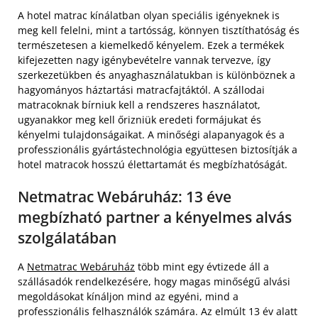
A hotel matrac kínálatban olyan speciális igényeknek is
meg kell felelni, mint a tartósság, könnyen tisztíthatóság és
természetesen a kiemelkedő kényelem. Ezek a termékek
kifejezetten nagy igénybevételre vannak tervezve, így
szerkezetükben és anyaghasználatukban is különböznek a
hagyományos háztartási matracfajtáktól. A szállodai
matracoknak bírniuk kell a rendszeres használatot,
ugyanakkor meg kell őrizniük eredeti formájukat és
kényelmi tulajdonságaikat. A minőségi alapanyagok és a
professzionális gyártástechnológia együttesen biztosítják a
hotel matracok hosszú élettartamát és megbízhatóságát.
Netmatrac Webáruház: 13 éve
megbízható partner a kényelmes alvás
szolgálatában
A
Netmatrac Webáruház
több mint egy évtizede áll a
szállásadók rendelkezésére, hogy magas minőségű alvási
megoldásokat kínáljon mind az egyéni, mind a
professzionális felhasználók számára. Az elmúlt 13 év alatt