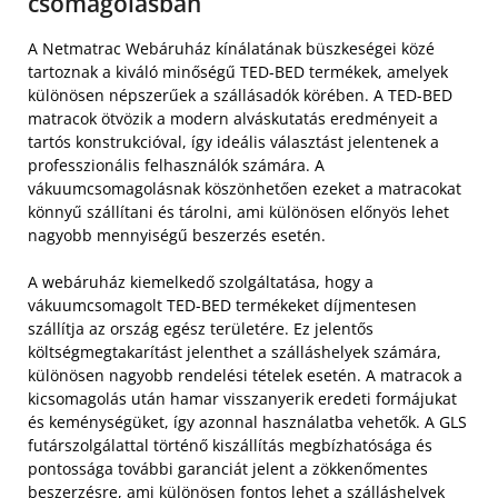
csomagolásban
A Netmatrac Webáruház kínálatának büszkeségei közé
tartoznak a kiváló minőségű TED-BED termékek, amelyek
különösen népszerűek a szállásadók körében. A TED-BED
matracok ötvözik a modern alváskutatás eredményeit a
tartós konstrukcióval, így ideális választást jelentenek a
professzionális felhasználók számára. A
vákuumcsomagolásnak köszönhetően ezeket a matracokat
könnyű szállítani és tárolni, ami különösen előnyös lehet
nagyobb mennyiségű beszerzés esetén.
A webáruház kiemelkedő szolgáltatása, hogy a
vákuumcsomagolt TED-BED termékeket díjmentesen
szállítja az ország egész területére. Ez jelentős
költségmegtakarítást jelenthet a szálláshelyek számára,
különösen nagyobb rendelési tételek esetén. A matracok a
kicsomagolás után hamar visszanyerik eredeti formájukat
és keménységüket, így azonnal használatba vehetők. A GLS
futárszolgálattal történő kiszállítás megbízhatósága és
pontossága további garanciát jelent a zökkenőmentes
beszerzésre, ami különösen fontos lehet a szálláshelyek