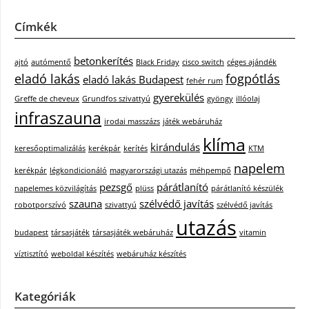
Címkék
betonkerítés
ajtó
autómentő
Black Friday
cisco switch
céges ajándék
eladó lakás
fogpótlás
eladó lakás Budapest
fehér rum
gyerekülés
Greffe de cheveux
Grundfos szivattyú
gyöngy
illóolaj
infraszauna
irodai masszázs
játék webáruház
klíma
kirándulás
keresőoptimalizálás
kerékpár
kerítés
KTM
napelem
kerékpár
légkondicionáló
magyarországi utazás
méhpempő
pezsgő
párátlanító
napelemes közvilágítás
plüss
párátlanító készülék
szauna
szélvédő javítás
robotporszívó
szivattyú
szélvédő javítás
utazás
budapest
társasjáték
társasjáték webáruház
vitamin
víztisztító
weboldal készítés
webáruház készítés
Kategóriák