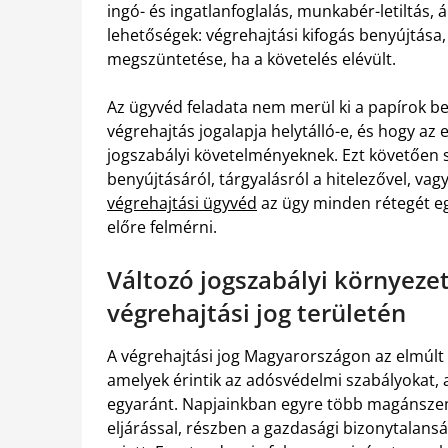
ingó- és ingatlanfoglalás, munkabér-letiltás,
lehetőségek: végrehajtási kifogás benyújtása, 
megszüntetése, ha a követelés elévült.
Az ügyvéd feladata nem merül ki a papírok be
végrehajtás jogalapja helytálló-e, és hogy az
jogszabályi követelményeknek. Ezt követően st
benyújtásáról, tárgyalásról a hitelezővel, vagy 
végrehajtási ügyvéd
az ügy minden rétegét eg
előre felmérni.
Változó jogszabályi környeze
végrehajtási jog területén
A végrehajtási jog Magyarországon az elmúlt
amelyek érintik az adósvédelmi szabályokat, az
egyaránt. Napjainkban egyre több magánszemé
eljárással, részben a gazdasági bizonytalansá