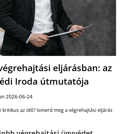
 végrehajtási eljárásban: az
védi Iroda útmutatója
on 2026-06-24
 kritikus az idő? Ismerd meg a végrehajtási eljárás
jobb végrehajtási ügyvédet