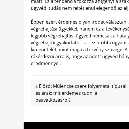
miatt. Ez a tendencia fokozza az igényt a szak
ügyvédi tudás nem feltétlenül elegendő az elj
Éppen ezért érdemes olyan irodát választani
végrehajtási ügyekkel, hanem ez a tevékenység
legjobb végrehajtási ügyvéd nemcsak a hatály
végrehajtói gyakorlatot is – ez utóbbi ugyan
kimenetelét, mint maga a törvény szövege. A 
rákérdezni arra is, hogy az adott ügyvéd hán
eredménnyel.
« Előző: Műlencse csere folyamata, típusai
és árak: mit érdemes tudni a
beavatkozásról?