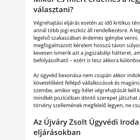
választani?
Végrehajtási eljárás esetén az idő kritikus t
annál több jogi eszköz áll rendelkezésre. A l
legelső szakaszában érdemes igénybe venni, 
megfogalmazott kérelem hosszú távon súlyos
kevesen ismerik azt a jogszabályi hátteret, 
befolyásolható – ezért is tesz akkora különb
Az ügyvéd bevonása nem csupán akkor indokolt
követelőként fellépő vállalkozások és magáns
szembe, amikor egy ítélet végrehajtását kell k
mindkét pozícióban döntő szerepet játszhat 
törvény szellemének megfelelő legyen, ne cs
Az Újváry Zsolt Ügyvédi Iroda
eljárásokban