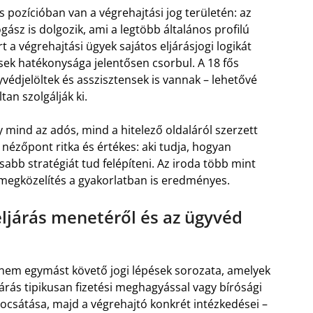
s pozícióban van a végrehajtási jog területén: az
gász is dolgozik, ami a legtöbb általános profilú
 a végrehajtási ügyek sajátos eljárásjogi logikát
ések hatékonysága jelentősen csorbul. A 18 fős
védjelöltek és asszisztensek is vannak – lehetővé
tan szolgálják ki.
mind az adós, mind a hitelező oldaláról szerzett
 nézőpont ritka és értékes: aki tudja, hogyan
abb stratégiát tud felépíteni. Az iroda több mint
a megközelítés a gyakorlatban is eredményes.
 eljárás menetéről és az ügyvéd
anem egymást követő jogi lépések sorozata, amelyek
árás tipikusan fizetési meghagyással vagy bírósági
kibocsátása, majd a végrehajtó konkrét intézkedései –