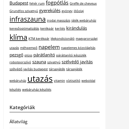
fogpótlás
Budapest
fehér rum
Greffe de cheveux
gyerekülés
Grundfos szivattyú
gyöngy
illóolaj
infraszauna
irodai masszázs
játék webáruház
kirándulás
keresőoptimalizálás
kerékpár
kerítés
klíma
KTM kerékpár
légkondicionáló
magyarországi
napelem
utazás
méhpempő
napelemes közvilágítás
pezsgő
párátlanító
plüss
párátlanító készülék
szauna
szélvédő javítás
robotporszívó
szivattyú
szélvédő javítás budapest
társasjáték
társasjáték
utazás
webáruház
vitamin
víztisztító
weboldal
készítés
webáruház készítés
Kategóriák
Állatvilág