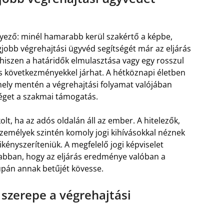
ényező: minél hamarabb kerül szakértő a képbe,
egjobb végrehajtási ügyvéd segítségét már az eljárás
hiszen a határidők elmulasztása vagy egy rosszul
 következményekkel járhat. A hétköznapi életben
amely mentén a végrehajtási folyamat valójában
séget a szakmai támogatás.
, ha az adós oldalán áll az ember. A hitelezők,
zemélyek szintén komoly jogi kihívásokkal néznek
ikényszeríteniük. A megfelelő jogi képviselet
abban, hogy az eljárás eredménye valóban a
upán annak betűjét kövesse.
 szerepe a végrehajtási