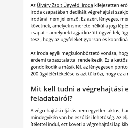
Az
Újváry Zsolt Ügyvédi Iroda
kifejezetten erő
iroda csapatában dedikált végrehajtási szakjo
irodánál nem jellemző. Ez azért lényeges, mert
követnek, amelyek ismerete nélkül a jogi lép
csapat – amelynek tagjai között ügyvédek, ügy
teszi, hogy az ügyfeleket gyorsan és koordinál
Az iroda egyik megkülönböztető vonása, hogy 
érdemi tapasztalattal rendelkezik. Ez a kettős
gondolkodik a másik fél, az lényegesen pontos
200 ügyfélértékelése is azt tükrözi, hogy ez 
Mit kell tudni a végrehajtási
feladatairól?
A végrehajtási eljárás nem egyetlen aktus, h
mindegyikén van beleszólási lehetőség. Az elj
ítélettel indul, ezt követi a végrehajtási lap 