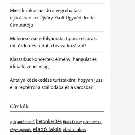
Miért kritikus az idő a végrehajtási
eljárásban: az Újváry Zsolt Ügyvédi Iroda
útmutatója
Műlencse csere folyamata, típusai és árak:
mit érdemes tudni a beavatkozásról?
Klasszikus koncertek: élmény, hangulat és
időtálló zenei világ
Antalya közlekedése turistaként: hogyan juss
el a reptérről a szállodába és a városba?
Címkék
betonkerítés
ajtó
autómentő
Black Friday
cisco switch
eladó lakás
eladó lakás
céges ajándék