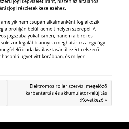
szerű jogi képviselet iránt, hiszen az általános
árásjogi részletek kezeléséhez.
, amelyik nem csupán alkalmanként foglalkozik
 a profilján belül kiemelt helyen szerepel. A
os jogszabályokat ismeri, hanem a bírói és
is sokszor legalább annyira meghatározza egy ügy
megfelelő iroda kiválasztásánál ezért célszerű
y hasonló ügyet vitt korábban, és milyen
Elektromos roller szervíz: megelőző
karbantartás és akkumulátor-felújítás
:Következő »