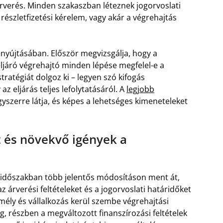
 árverés. Minden szakaszban léteznek jogorvoslati
részletfizetési kérelem, vagy akár a végrehajtás
nyújtásában. Először megvizsgálja, hogy a
 eljáró végrehajtó minden lépése megfelel-e a
ratégiát dolgoz ki – legyen szó kifogás
az eljárás teljes lefolytatásáról. A
legjobb
yszerre látja, és képes a lehetséges kimeneteleket
t és növekvő igények a
 időszakban több jelentős módosításon ment át,
 árverési feltételeket és a jogorvoslati határidőket
ly és vállalkozás kerül szembe végrehajtási
g, részben a megváltozott finanszírozási feltételek