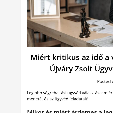
Miért kritikus az idő a
Újváry Zsolt Ügy
Posted 
Legjobb végrehajtási ügyvéd választása: miért
menetét és az ügyvéd feladatait!
Mikor és miért érdemes a leg