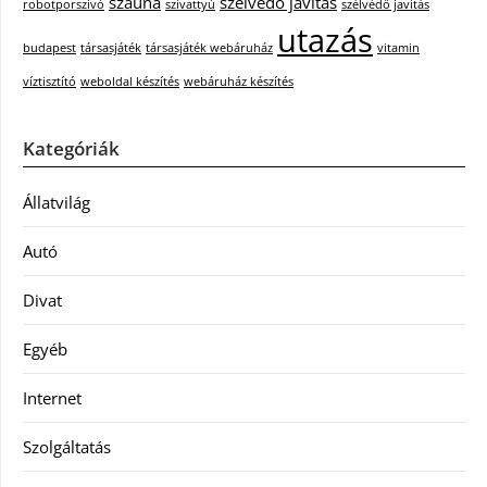
szauna
szélvédő javítás
robotporszívó
szivattyú
szélvédő javítás
utazás
budapest
társasjáték
társasjáték webáruház
vitamin
víztisztító
weboldal készítés
webáruház készítés
Kategóriák
Állatvilág
Autó
Divat
Egyéb
Internet
Szolgáltatás