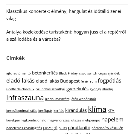
Klasszikus koncertek: élmény, hangulat és időtálló zenei
világ
Antalya közlekedése turistaként: hogyan juss el a reptérről
a szállodába és a városba?
Címkék
betonkerítés
ajtó
autómentő
Black Friday
cisco switch
céges ajándék
eladó lakás
fogpótlás
eladó lakás Budapest
fehér rum
gyerekülés
Greffe de cheveux
Grundfos szivattyú
gyöngy
illóolaj
infraszauna
irodai masszázs
játék webáruház
klíma
kirándulás
keresőoptimalizálás
kerékpár
kerítés
KTM
napelem
kerékpár
légkondicionáló
magyarországi utazás
méhpempő
pezsgő
párátlanító
napelemes közvilágítás
plüss
párátlanító készülék