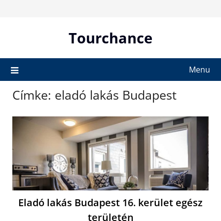
Skip
to
content
Tourchance
Menu
Címke:
eladó lakás Budapest
Eladó lakás Budapest 16. kerület egész
területén