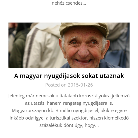
nehéz csendes…
A magyar nyugdíjasok sokat utaznak
Posted on 2015-01-26
Jelenleg már nemcsak a fiatalabb korosztályokra jellemző
az utazás, hanem rengeteg nyugdíjasra is.
Magyarországon kb. 3 millió nyugdíjas él, akikre egyre
inkább odafigyel a turisztikai szektor, hiszen kiemelkedő
százalékuk dönt úgy, hogy…