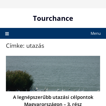
Skip
to
content
Tourchance
Menu
Címke:
utazás
A legnépszerűbb utazási célpontok
Magyarországon – 3. rész