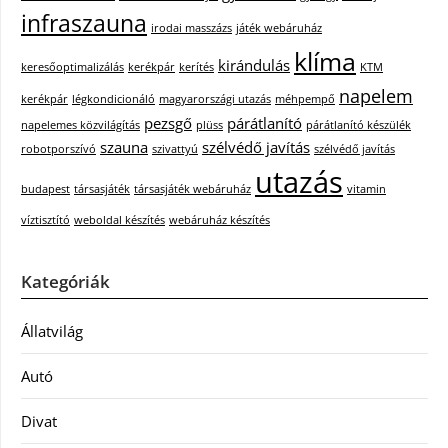
infraszauna
irodai masszázs
játék webáruház
klíma
kirándulás
keresőoptimalizálás
kerékpár
kerítés
KTM
napelem
kerékpár
légkondicionáló
magyarországi utazás
méhpempő
pezsgő
párátlanító
napelemes közvilágítás
plüss
párátlanító készülék
szauna
szélvédő javítás
robotporszívó
szivattyú
szélvédő javítás
utazás
budapest
társasjáték
társasjáték webáruház
vitamin
víztisztító
weboldal készítés
webáruház készítés
Kategóriák
Állatvilág
Autó
Divat