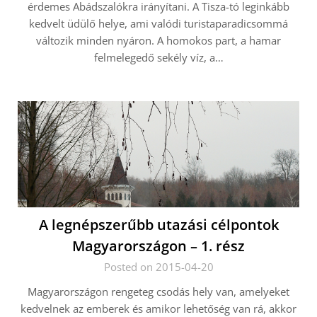
érdemes Abádszalókra irányítani. A Tisza-tó leginkább
kedvelt üdülő helye, ami valódi turistaparadicsommá
változik minden nyáron. A homokos part, a hamar
felmelegedő sekély víz, a…
A legnépszerűbb utazási célpontok
Magyarországon – 1. rész
Posted on 2015-04-20
Magyarországon rengeteg csodás hely van, amelyeket
kedvelnek az emberek és amikor lehetőség van rá, akkor