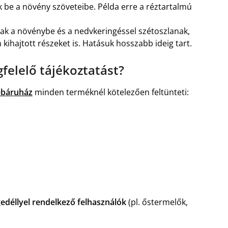
 be a növény szöveteibe. Példa erre a réztartalmú
nak a növénybe és a nedvkeringéssel szétoszlanak,
kihajtott részeket is. Hatásuk hosszabb ideig tart.
elelő tájékoztatást?
ebáruház
minden terméknél kötelezően feltünteti:
edéllyel rendelkező felhasználók
(pl. őstermelők,