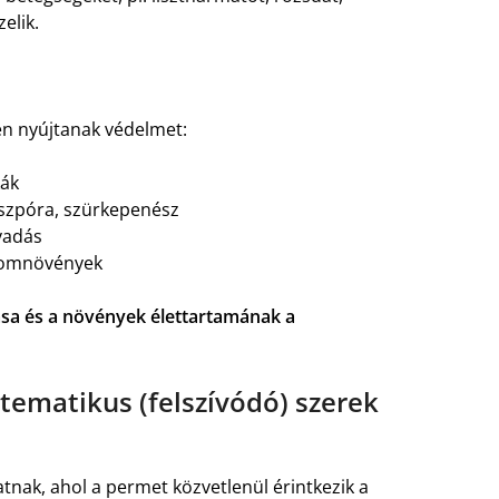
elik.
en nyújtanak védelmet:
kák
oszpóra, szürkepenész
vadás
gyomnövények
sa és a növények élettartamának a
ztematikus (felszívódó) szerek
hatnak, ahol a permet közvetlenül érintkezik a