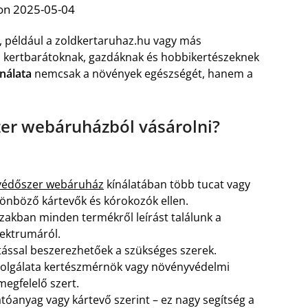
on 2025-05-04
, például a zoldkertaruhaz.hu vagy más
a kertbarátoknak, gazdáknak és hobbikertészeknek
nálata
nemcsak a növények egészségét, hanem a
.
er webáruházból vásárolni?
nyvédőszer webáruház
kínálatában több tucat vagy
lönböző kártevők és kórokozók ellen.
ázakban minden termékről leírást találunk a
pektrumáról.
ntással beszerezhetőek a szükséges szerek.
zolgálata kertészmérnök vagy növényvédelmi
megfelelő szert.
atóanyag vagy kártevő szerint – ez nagy segítség a