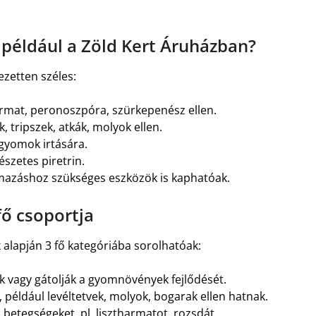
például a Zöld Kert Áruházban?
ezetten széles:
harmat, peronoszpóra, szürkepenész ellen.
k, tripszek, atkák, molyok ellen.
 gyomok irtására.
szetes piretrin.
lmazáshoz szükséges eszközök is kaphatóak.
ő csoportja
lapján 3 fő kategóriába sorolhatóak:
ák vagy gátolják a gyomnövények fejlődését.
, például levéltetvek, molyok, bogarak ellen hatnak.
betegségeket, pl. lisztharmatot, rozsdát,