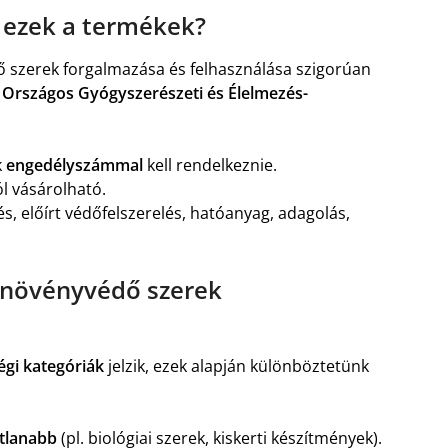
 ezek a termékek?
 szerek forgalmazása és felhasználása szigorúan
z
Országos Gyógyszerészeti és Élelmezés-
k
engedélyszámmal
kell rendelkeznie.
l vásárolható.
zés, előírt védőfelszerelés, hatóanyag, adagolás,
a növényvédő szerek
égi kategóriák
jelzik, ezek alapján különböztetünk
tlanabb
(pl. biológiai szerek, kiskerti készítmények).