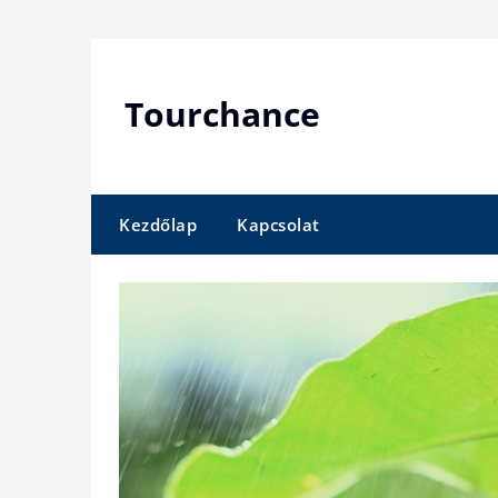
Skip
to
content
Tourchance
Kezdőlap
Kapcsolat