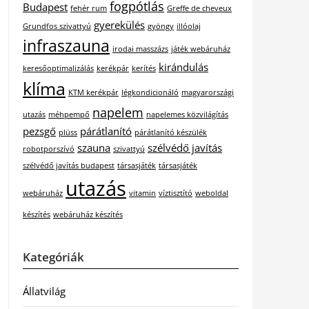
fogpótlás
Budapest
fehér rum
Greffe de cheveux
gyerekülés
Grundfos szivattyú
gyöngy
illóolaj
infraszauna
irodai masszázs
játék webáruház
kirándulás
keresőoptimalizálás
kerékpár
kerítés
klíma
KTM kerékpár
légkondicionáló
magyarországi
napelem
utazás
méhpempő
napelemes közvilágítás
pezsgő
párátlanító
plüss
párátlanító készülék
szauna
szélvédő javítás
robotporszívó
szivattyú
szélvédő javítás budapest
társasjáték
társasjáték
utazás
webáruház
vitamin
víztisztító
weboldal
készítés
webáruház készítés
Kategóriák
Állatvilág