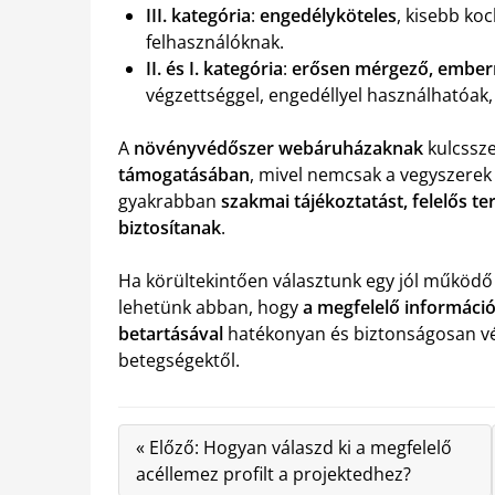
III. kategória
:
engedélyköteles
, kisebb koc
felhasználóknak.
II. és I. kategória
:
erősen mérgező, emberr
végzettséggel, engedéllyel használhatóak
A
növényvédőszer webáruházaknak
kulcssz
támogatásában
, mivel nemcsak a vegyszerek
gyakrabban
szakmai tájékoztatást, felelős t
biztosítanak
.
Ha körültekintően választunk egy jól működ
lehetünk abban, hogy
a megfelelő információ
betartásával
hatékonyan és biztonságosan vé
betegségektől.
« Előző: Hogyan válaszd ki a megfelelő
acéllemez profilt a projektedhez?