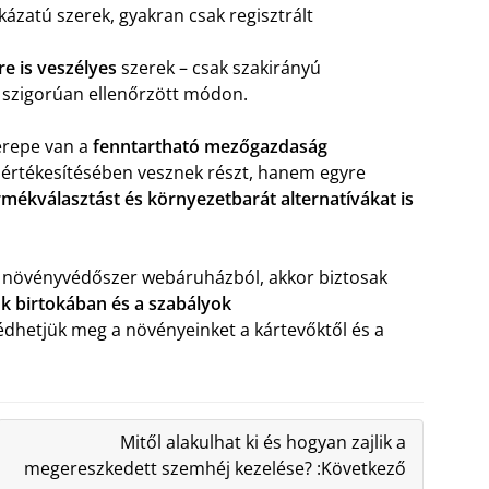
kázatú szerek, gyakran csak regisztrált
e is veszélyes
szerek – csak szakirányú
, szigorúan ellenőrzött módon.
erepe van a
fenntartható mezőgazdaság
 értékesítésében vesznek részt, hanem egyre
ermékválasztást és környezetbarát alternatívákat is
ő növényvédőszer webáruházból, akkor biztosak
k birtokában és a szabályok
dhetjük meg a növényeinket a kártevőktől és a
Mitől alakulhat ki és hogyan zajlik a
megereszkedett szemhéj kezelése? :Következő