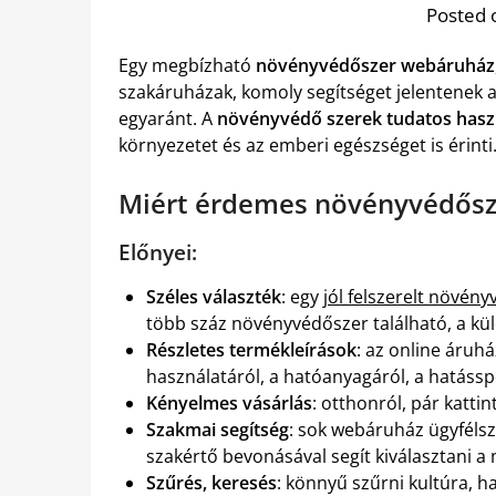
Posted 
Egy megbízható
növényvédőszer webáruház
szakáruházak, komoly segítséget jelentenek 
egyaránt. A
növényvédő szerek tudatos hasz
környezetet és az emberi egészséget is érinti
Miért érdemes növényvédősz
Előnyei:
Széles választék
: egy
jól felszerelt növé
több száz növényvédőszer található, a kü
Részletes termékleírások
: az online áruh
használatáról, a hatóanyagáról, a hatáss
Kényelmes vásárlás
: otthonról, pár katti
Szakmai segítség
: sok webáruház ügyféls
szakértő bevonásával segít kiválasztani a 
Szűrés, keresés
: könnyű szűrni kultúra, h