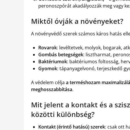
peronoszpórát akadályozzák meg vagy kez
Miktől óvják a növényeket?
A növényvédő szerek számos káros hatás ell
Rovarok
: levéltetvek, molyok, bogarak, at
Gombás betegségek
: lisztharmat, peron
Baktériumok
: baktériumos foltosság, her
Gyomok
: tápanyagelvonó, terjeszkedő 
A védelem célja
a terméshozam maximalizálá
meghosszabbítása
.
Mit jelent a kontakt és a szis
közötti különbség?
Kontakt (érintő hatású) szerek
: csak ott 