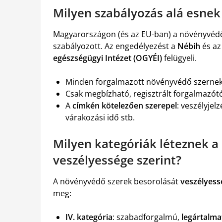
Milyen szabályozás alá esnek
Magyarországon (és az EU-ban) a növényvédő
szabályozott. Az engedélyezést a
Nébih
és a
egészségügyi Intézet (OGYÉI)
felügyeli.
Minden forgalmazott növényvédő szerne
Csak megbízható, regisztrált forgalmazótó
A
címkén kötelezően szerepel
: veszélyjel
várakozási idő stb.
Milyen kategóriák léteznek 
veszélyessége szerint?
A növényvédő szerek besorolását
veszélyess
meg:
IV. kategória
: szabadforgalmú,
legártalma