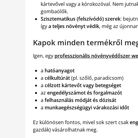
kártevővel vagy a kórokozóval. Nem jutnak
gombaölők.
Szisztematikus (felszívódó) szerek
: bejut
így
a teljes növényt védik
, még az újonnan 
Kapok minden termékről megf
Igen, egy
professzionális növényvédőszer w
a
hatóanyagot
a
célkultúrát
(pl. szőlő, paradicsom)
a
célzott kártevőt vagy betegséget
az
engedélyszámot és forgalmazót
a
felhasználás módját és dózisát
a
munkaegészségügyi várakozási időt
Ez különösen fontos, mivel sok szert csak
eng
gazdák) vásárolhatnak meg.