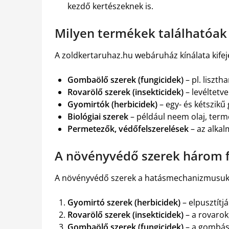
kezdő kertészeknek is.
Milyen termékek találhatóak 
A zoldkertaruhaz.hu webáruház kínálata kifej
Gombaölő szerek (fungicidek)
– pl. liszt
Rovarölő szerek (insekticidek)
– levéltetve
Gyomirtók (herbicidek)
– egy- és kétszikű
Biológiai szerek
– például neem olaj, termé
Permetezők, védőfelszerelések
– az alka
A növényvédő szerek három f
A növényvédő szerek a hatásmechanizmusuk a
Gyomirtó szerek (herbicidek)
– elpusztítj
Rovarölő szerek (insekticidek)
– a rovarok
Gombaölő szerek (fungicidek)
– a gombás 