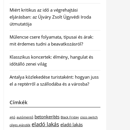
Miért kritikus az idő a végrehajtási
eljárásban: az Újváry Zsolt Ügyvédi Iroda
útmutatója
Műlencse csere folyamata, típusai és árak:
mit érdemes tudni a beavatkozásról?
Klasszikus koncertek: élmény, hangulat és
időtálló zenei világ
Antalya közlekedése turistaként: hogyan juss
el a reptérről a szállodába és a városba?
Címkék
betonkerítés
ajtó
autómentő
Black Friday
cisco switch
eladó lakás
eladó lakás
céges ajándék