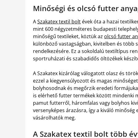
Minőségi és olcsó futter anya
A
Szakatex textil bolt
évek óta a hazai textil
mint 600 négyzetméteres budapesti telephely
minőségű textileket, köztük az
olcsó futter a
különböző vastagságban, kivitelben és több s
rendelkezésére. Ez a sokoldalú textiltípus r
sportruházati és szabadidős öltözékek készít
A Szakatex kizárólag válogatott olasz és török
ezzel a kiegyensúlyozott és magas minőséget
bolyhosodnak és megőrzik eredeti formájukat 
is elérhető futter termékek között mindenki 
pamut futterről, háromfalas vagy bolyhos kivit
versenyképes árazásra, így a kiváló minőség 
vásárolhatók meg.
A Szakatex textil bolt több é