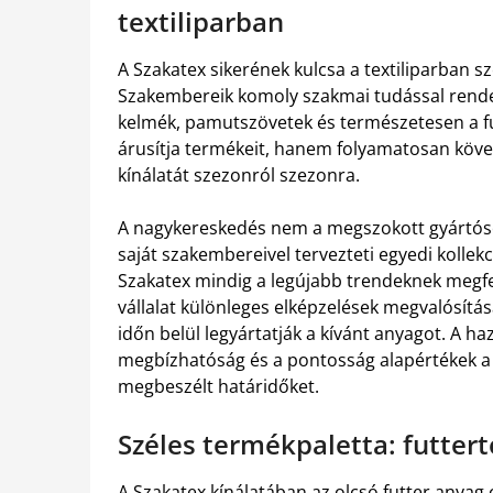
textiliparban
A Szakatex sikerének kulcsa a textiliparban s
Szakembereik komoly szakmai tudással rende
kelmék, pamutszövetek és természetesen a fu
árusítja termékeit, hanem folyamatosan követi
kínálatát szezonról szezonra.
A nagykereskedés nem a megszokott gyártós
saját szakembereivel tervezteti egyedi kollekc
Szakatex mindig a legújabb trendeknek megfele
vállalat különleges elképzelések megvalósításá
időn belül legyártatják a kívánt anyagot. A ha
megbízhatóság és a pontosság alapértékek a
megbeszélt határidőket.
Széles termékpaletta: futtert
A Szakatex kínálatában az olcsó futter anyag 