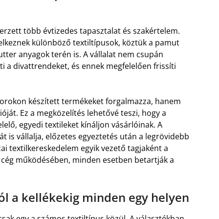
zerzett több évtizedes tapasztalat és szakértelem.
lkeznek különböző textiltípusok, köztük a pamut
tter anyagok terén is. A vállalat nem csupán
 a divattrendeket, és ennek megfelelően frissíti
orokon készített termékeket forgalmazza, hanem
ióját. Ez a megközelítés lehetővé teszi, hogy a
lő, egyedi textileket kínáljon vásárlóinak. A
t is vállalja, előzetes egyeztetés után a legrövidebb
zai textilkereskedelem egyik vezető tagjaként a
 cég működésében, minden esetben betartják a
ól a kellékekig minden egy helyen
csak egy a számos textiltípus közül. A választékban