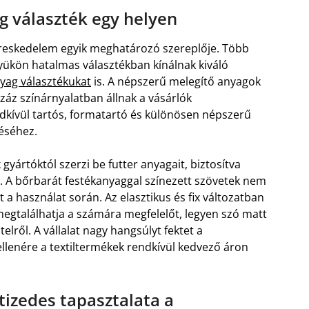
g választék egy helyen
kereskedelem egyik meghatározó szereplője. Több
ükön hatalmas választékban kínálnak kiváló
nyag választékukat
is. A népszerű melegítő anyagok
záz színárnyalatban állnak a vásárlók
endkívül tartós, formatartó és különösen népszerű
éséhez.
 gyártóktól szerzi be futter anyagait, biztosítva
. A bőrbarát festékanyaggal színezett szövetek nem
a használat során. Az elasztikus és fix változatban
megtalálhatja a számára megfelelőt, legyen szó matt
elről. A vállalat nagy hangsúlyt fektet a
ellenére a textiltermékek rendkívül kedvező áron
vtizedes tapasztalata a