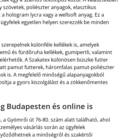
 szövetek, poliészter anyagok, elasztikus
 a hologram lycra vagy a wellsoft anyag. Ez a
z ügyfelek egyetlen helyen szerezzék be minden
 szerepelnek különféle kellékek is, amelyek
emű és fürdőruha kellékek, gumipertli, valamint
elérhetők. A Szakatex különösen büszke futter
att pamut futterek, háromfalas pamut-poliészter
atok is. A megfelelő minőségű alapanyagokból
osítja a gyors kiszolgálást és a zökkenőmentes
g Budapesten és online is
, a Gyömrői út 76-80. szám alatt található, ahol
személyes vásárlás során az ügyfelek
yőződhetnek a minőségről és szakértői