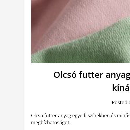
Olcsó futter anyag
kín
Posted 
Olcsó futter anyag egyedi színekben és minősé
megbízhatóságot!