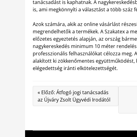
tanácsadást is kaphatnak. A nagykereskedés
is, ami megkönnyíti a választást a több száz fé
Azok számára, akik az online vásárlást részes
megrendelhetők a termékek. A Szakatex a meg
előzetes egyeztetés alapján, az ország bármely
nagykereskedés minimum 10 méter rendelését
professzionális felhasználókat célozza meg. A 
alakított ki zökkenőmentes együttműködést, 
elégedettség iránti elkötelezettségét.
« Előző: Átfogó jogi tanácsadás
az Újváry Zsolt Ügyvédi Irodától