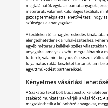
megtalálhatók egyfalas pamut anyagok, jersey
méteráruk, valamint különleges textíliák, mint
gazdag termékpaletta lehetővé teszi, hogy a
szükséges alapanyagukat.
A textileken túl a nagykereskedés kínálatában
elengedhetetlenek a ruhakészítéshez. Fehérn
egyéb méteráru kellékek széles választékban 
anyagaira, amelyek között megtalálhatók a m
futterek, valamint bolyhos és csiszolt változ
folyamatos raktárkészletet tartanak, ami bizt
együttműködést partnereikkel.
Kényelmes vásárlási lehetősé
A Szakatex textil bolt Budapest X. kerületében
szakértő munkatársak várják a vásárlókat. A 
megtekinthetik a különböző anyagokat, megg