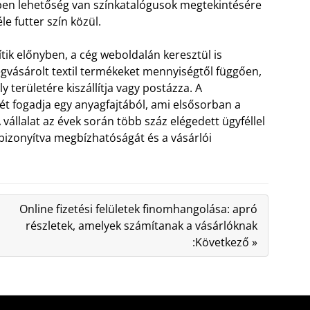
ben lehetőség van színkatalógusok megtekintésére
le futter szín közül.
ítik előnyben, a cég weboldalán keresztül is
vásárolt textil termékeket mennyiségtől függően,
 területére kiszállítja vagy postázza. A
 fogadja egy anyagfajtából, ami elsősorban a
vállalat az évek során több száz elégedett ügyféllel
bizonyítva megbízhatóságát és a vásárlói
Online fizetési felületek finomhangolása: apró
részletek, amelyek számítanak a vásárlóknak
:Következő »