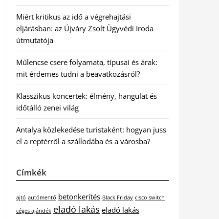
Miért kritikus az idő a végrehajtási
eljárásban: az Újváry Zsolt Ügyvédi Iroda
útmutatója
Műlencse csere folyamata, típusai és árak:
mit érdemes tudni a beavatkozásról?
Klasszikus koncertek: élmény, hangulat és
időtálló zenei világ
Antalya közlekedése turistaként: hogyan juss
el a reptérről a szállodába és a városba?
Címkék
betonkerítés
ajtó
autómentő
Black Friday
cisco switch
eladó lakás
eladó lakás
céges ajándék