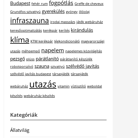
fogpótlás
Budapest
fehér rum
Greffe de cheveux
gyerekülés
Grundfos szivattyú
gyöngy
illóolaj
infraszauna
irodai masszázs
játék webáruház
kirándulás
keresőoptimalizálás
kerékpár
kerítés
klíma
KTM kerékpár
légkondicionáló
magyarországi
napelem
utazás
méhpempő
napelemes közvilágítás
pezsgő
párátlanító
plüss
párátlanító készülék
szauna
szélvédő javítás
robotporszívó
szivattyú
szélvédő javítás budapest
társasjáték
társasjáték
utazás
webáruház
vitamin
víztisztító
weboldal
készítés
webáruház készítés
Kategóriák
Állatvilág