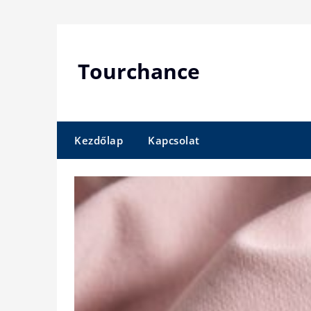
Skip
to
content
Tourchance
Kezdőlap
Kapcsolat