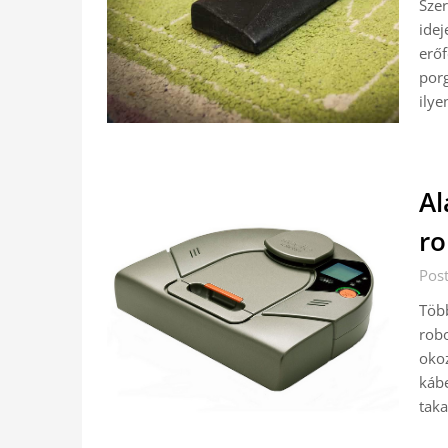
Szer
idej
erőf
por
ily
Al
ro
Pos
Több
robo
okoz
kábe
taka