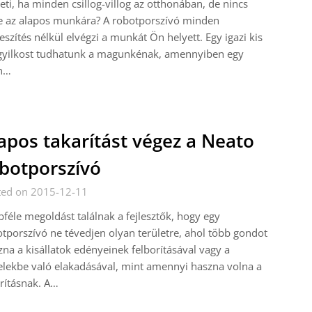
eti, ha minden csillog-villog az otthonában, de nincs
e az alapos munkára? A robotporszívó minden
eszítés nélkül elvégzi a munkát Ön helyett. Egy igazi kis
gyilkost tudhatunk a magunkénak, amennyiben egy
en…
apos takarítást végez a Neato
botporszívó
ted on 2015-12-11
féle megoldást találnak a fejlesztők, hogy egy
tporszívó ne tévedjen olyan területre, ahol több gondot
na a kisállatok edényeinek felborításával vagy a
lekbe való elakadásával, mint amennyi haszna volna a
rításnak. A…