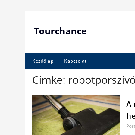
Skip
to
content
Tourchance
Kezdőlap
Kapcsolat
Címke:
robotporszív
A 
he
Pos