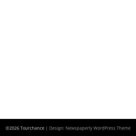
©2026 Tourchance
| Design:
Newspaperly WordPress Theme