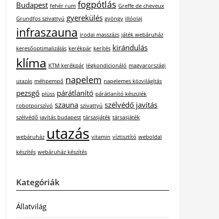
fogpótlás
Budapest
fehér rum
Greffe de cheveux
gyerekülés
Grundfos szivattyú
gyöngy
illóolaj
infraszauna
irodai masszázs
játék webáruház
kirándulás
keresőoptimalizálás
kerékpár
kerítés
klíma
KTM kerékpár
légkondicionáló
magyarországi
napelem
utazás
méhpempő
napelemes közvilágítás
pezsgő
párátlanító
plüss
párátlanító készülék
szauna
szélvédő javítás
robotporszívó
szivattyú
szélvédő javítás budapest
társasjáték
társasjáték
utazás
webáruház
vitamin
víztisztító
weboldal
készítés
webáruház készítés
Kategóriák
Állatvilág