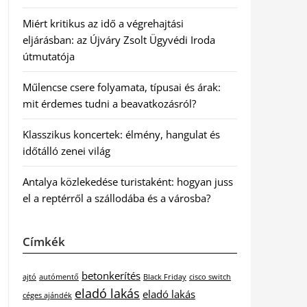
Miért kritikus az idő a végrehajtási
eljárásban: az Újváry Zsolt Ügyvédi Iroda
útmutatója
Műlencse csere folyamata, típusai és árak:
mit érdemes tudni a beavatkozásról?
Klasszikus koncertek: élmény, hangulat és
időtálló zenei világ
Antalya közlekedése turistaként: hogyan juss
el a reptérről a szállodába és a városba?
Címkék
betonkerítés
ajtó
autómentő
Black Friday
cisco switch
eladó lakás
eladó lakás
céges ajándék