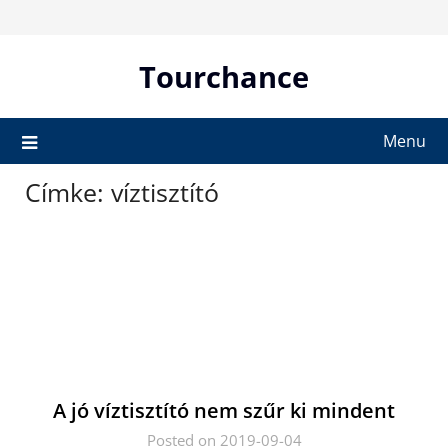
Skip
to
content
Tourchance
Menu
Címke:
víztisztító
A jó víztisztító nem szűr ki mindent
Posted on 2019-09-04