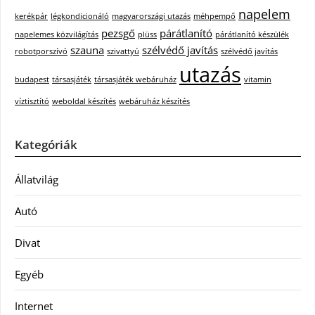
napelem
kerékpár
légkondicionáló
magyarországi utazás
méhpempő
pezsgő
párátlanító
napelemes közvilágítás
plüss
párátlanító készülék
szauna
szélvédő javítás
robotporszívó
szivattyú
szélvédő javítás
utazás
budapest
társasjáték
társasjáték webáruház
vitamin
víztisztító
weboldal készítés
webáruház készítés
Kategóriák
Állatvilág
Autó
Divat
Egyéb
Internet