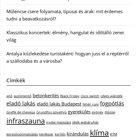
Műlencse csere folyamata, típusai és árak: mit érdemes
tudni a beavatkozásról?
Klasszikus koncertek: élmény, hangulat és időtálló zenei
világ
Antalya közlekedése turistaként: hogyan juss el a reptérről
a szállodába és a városba?
Címkék
betonkerítés
ajtó
autómentő
Black Friday
cisco switch
céges ajándék
eladó lakás
fogpótlás
eladó lakás Budapest
fehér rum
gyerekülés
Greffe de cheveux
Grundfos szivattyú
gyöngy
illóolaj
infraszauna
irodai masszázs
játék webáruház
klíma
kirándulás
keresőoptimalizálás
kerékpár
kerítés
KTM