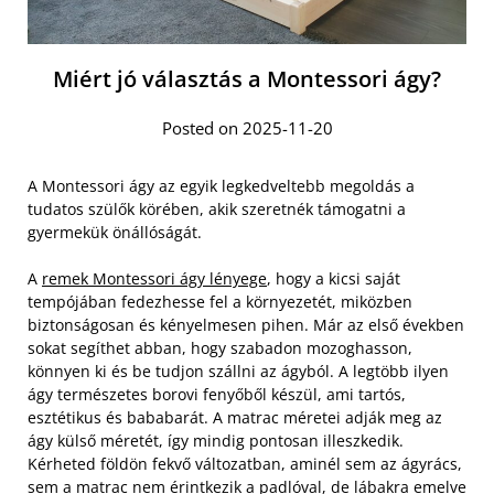
Miért jó választás a Montessori ágy?
Posted on 2025-11-20
A Montessori ágy az egyik legkedveltebb megoldás a
tudatos szülők körében, akik szeretnék támogatni a
gyermekük önállóságát.
A
remek Montessori ágy lényege
, hogy a kicsi saját
tempójában fedezhesse fel a környezetét, miközben
biztonságosan és kényelmesen pihen. Már az első években
sokat segíthet abban, hogy szabadon mozoghasson,
könnyen ki és be tudjon szállni az ágyból. A legtöbb ilyen
ágy természetes borovi fenyőből készül, ami tartós,
esztétikus és bababarát. A matrac méretei adják meg az
ágy külső méretét, így mindig pontosan illeszkedik.
Kérheted földön fekvő változatban, aminél sem az ágyrács,
sem a matrac nem érintkezik a padlóval, de lábakra emelve