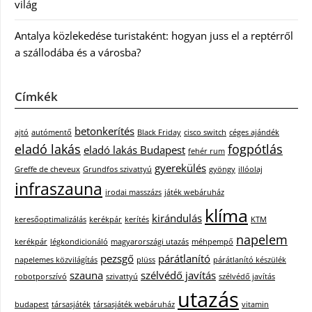
világ
Antalya közlekedése turistaként: hogyan juss el a reptérről
a szállodába és a városba?
Címkék
betonkerítés
ajtó
autómentő
Black Friday
cisco switch
céges ajándék
eladó lakás
fogpótlás
eladó lakás Budapest
fehér rum
gyerekülés
Greffe de cheveux
Grundfos szivattyú
gyöngy
illóolaj
infraszauna
irodai masszázs
játék webáruház
klíma
kirándulás
keresőoptimalizálás
kerékpár
kerítés
KTM
napelem
kerékpár
légkondicionáló
magyarországi utazás
méhpempő
pezsgő
párátlanító
napelemes közvilágítás
plüss
párátlanító készülék
szauna
szélvédő javítás
robotporszívó
szivattyú
szélvédő javítás
utazás
budapest
társasjáték
társasjáték webáruház
vitamin