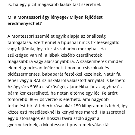
is, ha egy picit magasabb kialakítást szeretnél.
Mi a Montessori ágy lényege? Milyen fejlődést
eredményezhet?
A Montessori szemlélet egyik alapja az önállóság
támogatása, ezért ennél a típusnál nincs fix leesésgátló
vagy fejtámla, így a kicsi szabadon mozoghat. Ha
szükséged van rá, a lábak később cserélhetőek
magasabbra vagy alacsonyabbra. A szakemberek minden
elemet gondosan leéleznek, finoman csiszolnak és
oldószermentes, bababarát festékkel kezelnek. Natúr fa,
fehér vagy a RAL színskáláról választott árnyalat is kérhető.
Az ágyrács 50%-os sűrűségű, ajándékba jár az ágyhoz és
bármikor cserélhető, ha netán eltörne egy léc. Felárért
tömörebb, 80%-os verzió is elérhető, ami nagyobb
terhelést bír. A teherbírása akár 150 kilogramm is lehet, így
közös esti meséléseknél is kényelmes marad. Ha szeretnél
egy biztonságos és hosszú távra szóló ágyat a
gyermekednek, a Montessori típus remek választás.