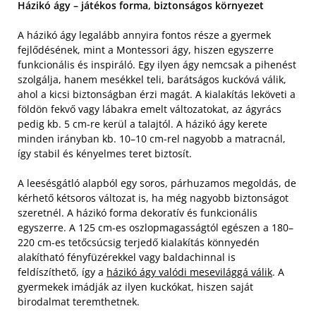
Házikó ágy – játékos forma, biztonságos környezet
A házikó ágy legalább annyira fontos része a gyermek
fejlődésének, mint a Montessori ágy, hiszen egyszerre
funkcionális és inspiráló. Egy ilyen ágy nemcsak a pihenést
szolgálja, hanem mesékkel teli, barátságos kuckóvá válik,
ahol a kicsi biztonságban érzi magát. A kialakítás leköveti a
földön fekvő vagy lábakra emelt változatokat, az ágyrács
pedig kb. 5 cm-re kerül a talajtól. A házikó ágy kerete
minden irányban kb. 10–10 cm-rel nagyobb a matracnál,
így stabil és kényelmes teret biztosít.
A leesésgátló alapból egy soros, párhuzamos megoldás, de
kérhető kétsoros változat is, ha még nagyobb biztonságot
szeretnél. A házikó forma dekoratív és funkcionális
egyszerre. A 125 cm-es oszlopmagasságtól egészen a 180–
220 cm-es tetőcsúcsig terjedő kialakítás könnyedén
alakítható fényfüzérekkel vagy baldachinnal is
feldíszíthető, így a
házikó ágy valódi mesevilággá válik
. A
gyermekek imádják az ilyen kuckókat, hiszen saját
birodalmat teremthetnek.