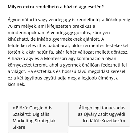
Milyen extra rendelhető a házikó ágy esetén?
Ágyneműtartó vagy vendégágy is rendelhető, a fiókok pedig
70 cm mélyek, ami kifejezetten praktikus a
mindennapokban. A vendégágy gurulós, könnyen
kihúzható, de inkább gyermekeknek ajánlott. A
felületkezelés itt is bababarát, oldószermentes festékekkel
történik, akár natúr fa, akár fehér változat mellett döntesz.
A házikó ágy és a Montessori ágy kombinációja olyan
környezetet teremt, ahol a gyermek önállóan fedezheti fel
a világot. Ha esztétikus és hosszú távú megoldást keresel,
ez a két ágytípus együtt adja meg a legjobb élményt a
kicsinek.
« Előző: Google Ads
Átfogó jogi tanácsadás
Szakértő: Digitális
az Újváry Zsolt Ügyvédi
Marketing Stratégiák
Irodától :Következő »
Sikere