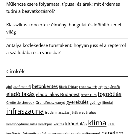
Műlencse csere folyamata, típusai és árak: mit érdemes
tudni a beavatkozásról?
Klasszikus koncertek: élmény, hangulat és időtálló zenei
világ
Antalya közlekedése turistaként: hogyan juss el a reptérről
a szállodába és a városba?
Címkék
betonkerítés
ajtó
autómentő
Black Friday
cisco switch
céges ajándék
eladó lakás
fogpótlás
eladó lakás Budapest
fehér rum
gyerekülés
Greffe de cheveux
Grundfos szivattyú
gyöngy
illóolaj
infraszauna
irodai masszázs
játék webáruház
klíma
kirándulás
keresőoptimalizálás
kerékpár
kerítés
KTM
napelem
kerékpár
légkondicionáló
magyarországi utazás
méhpempő