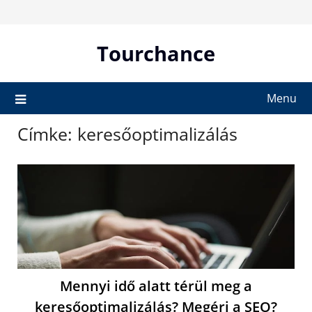
Skip
to
content
Tourchance
Menu
Címke:
keresőoptimalizálás
Mennyi idő alatt térül meg a
keresőoptimalizálás? Megéri a SEO?