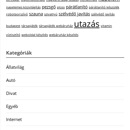
pezsgő
párátlanító
napelemes közvilágítás
plüss
párátlanító készülék
szauna
szélvédő javítás
robotporszívó
szivattyú
szélvédő javítás
utazás
budapest
társasjáték
társasjáték webáruház
vitamin
víztisztító
weboldal készítés
webáruház készítés
Kategóriák
Állatvilág
Autó
Divat
Egyéb
Internet