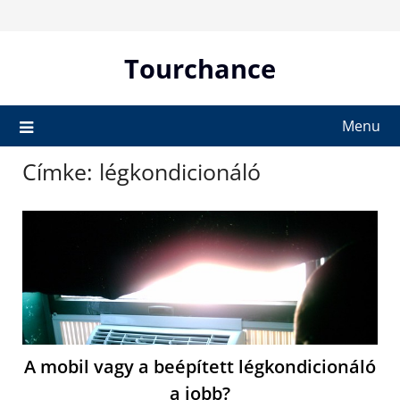
Skip
to
content
Tourchance
Menu
Címke:
légkondicionáló
A mobil vagy a beépített légkondicionáló
a jobb?