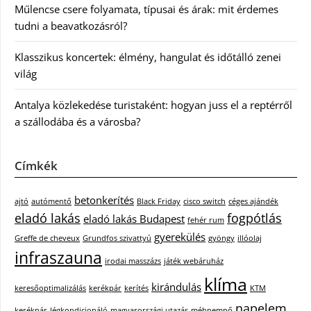
Műlencse csere folyamata, típusai és árak: mit érdemes
tudni a beavatkozásról?
Klasszikus koncertek: élmény, hangulat és időtálló zenei
világ
Antalya közlekedése turistaként: hogyan juss el a reptérről
a szállodába és a városba?
Címkék
betonkerítés
ajtó
autómentő
Black Friday
cisco switch
céges ajándék
eladó lakás
fogpótlás
eladó lakás Budapest
fehér rum
gyerekülés
Greffe de cheveux
Grundfos szivattyú
gyöngy
illóolaj
infraszauna
irodai masszázs
játék webáruház
klíma
kirándulás
keresőoptimalizálás
kerékpár
kerítés
KTM
napelem
kerékpár
légkondicionáló
magyarországi utazás
méhpempő