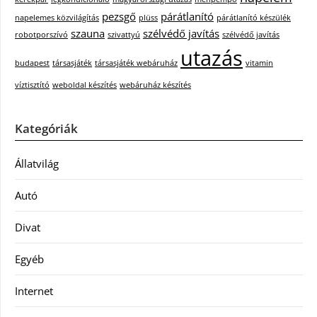
pezsgő
párátlanító
napelemes közvilágítás
plüss
párátlanító készülék
szauna
szélvédő javítás
robotporszívó
szivattyú
szélvédő javítás
utazás
budapest
társasjáték
társasjáték webáruház
vitamin
víztisztító
weboldal készítés
webáruház készítés
Kategóriák
Állatvilág
Autó
Divat
Egyéb
Internet