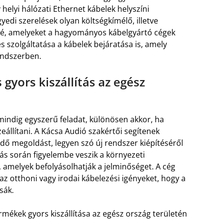
elyi hálózati Ethernet kábelek helyszíni
yedi szerelések olyan költségkímélő, illetve
tővé, amelyeket a hagyományos kábelgyártó cégek
s szolgáltatása a kábelek bejáratása is, amely
endszerben.
gyors kiszállítás az egész
mindig egyszerű feladat, különösen akkor, ha
llítani. A Kácsa Audió szakértői segítenek
dő megoldást, legyen szó új rendszer kiépítéséről
ás során figyelembe veszik a környezeti
, amelyek befolyásolhatják a jelminőséget. A cég
az otthoni vagy irodai kábelezési igényeket, hogy a
sák.
ékek gyors kiszállítása az egész ország területén