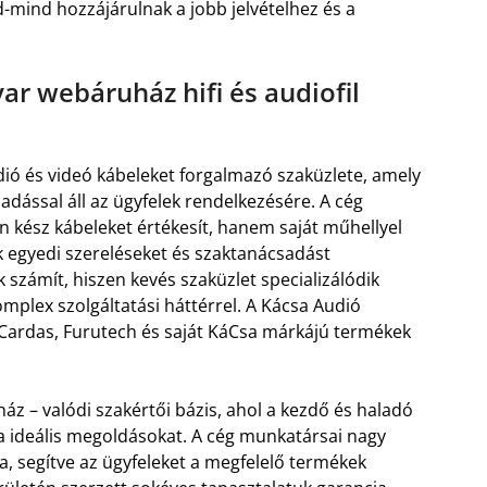
ind hozzájárulnak a jobb jelvételhez és a
ar webáruház hifi és audiofil
ió és videó kábeleket forgalmazó szaküzlete, amely
adással áll az ügyfelek rendelkezésére. A cég
 kész kábeleket értékesít, hanem saját műhellyel
ik egyedi szereléseket és szaktanácsadást
k számít, hiszen kevés szaküzlet specializálódik
omplex szolgáltatási háttérrel. A Kácsa Audió
Cardas, Furutech és saját KáCsa márkájú termékek
áz – valódi szakértői bázis, ahol a kezdő és haladó
a ideális megoldásokat. A cég munkatársai nagy
, segítve az ügyfeleket a megfelelő termékek