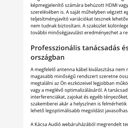
képmegjelenítő számára behúzott HDMI vagy h
szerelésében is. A saját műhelyben végzett eg
teljesítményjavító variációkat tesznek lehe
nem tudnak biztosítani. A szaküzlet különlege
további minőségjavulást eredményezhet a r
Professzionális tanácsadás és 
országban
A megfelelő antenna kábel kiválasztása nem 
magasabb minőségű rendszert szeretne összeá
megtalálni az Ön eszközeivel legjobban műkö
vagy a meglévő optimalizálásáról. A tanácsad
interferenciákat, zajokat és egyéb tényezőket
szakemberei akár a helyszínen is felmérhetik 
lehető legoptimálisabb megoldást javasolhas
A Kácsa Audió webáruházából megrendelt term