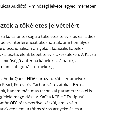
ácsa Audiótól – minőségi jelvétel egyedi méretben,
ték a tökéletes jelvételért
ása
kulcsfontosságú a tökéletes televíziós és rádiós
ábelek interferenciát okozhatnak, ami homályos
ofesszionálisan árnyékolt koaxiális kábelek
ák a tiszta, élénk képet televíziókészülékén. A Kácsa
s minőségű antenna kábelek találhatók, a
mium kategóriás termékekig.
z AudioQuest HD6 sorozatú kábelei, amelyek
a Pearl, Forest és Carbon változatokat. Ezek a
ók, hanem más-más technikai paraméterekkel is
egfelelő megoldást. A KáCsa KCE-HDTV típusú
mör OFC réz vezetővel készül, ami kiváló
 árvízvédelem, a többszörös árnyékolás és a