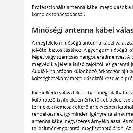
Professzionális antenna kábel megoldások a K
komplex tanácsadással.
Minőségi antenna kábel válasz
A megfelelő
minőségű antenna kábel választ
jelvétel biztosításához. A gyenge minőségű k
képet vagy szemcsés hangot eredményez. A pr
megvédik a jelet a külső zajoktól, és garantálj
Audió kínálatában különböző árkategóriájú é
költséghatékony megoldásoktól kezdve a pré
Kiemelkedő választékunkban megtalálhatók a
különböző kivitelekben érhetők el, beleértve 
termékek nemcsak eltérő árfekvésben kaphat
rendelkeznek, így minden igényre találhat m
antenna kábel négyszeres árnyékolással és tö
teljesítményt garantál megfizethető áron. Az