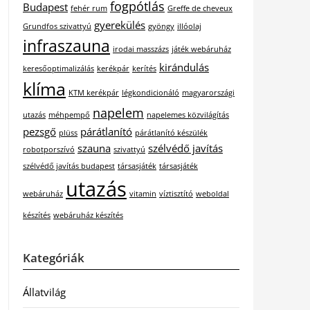
fogpótlás
Budapest
fehér rum
Greffe de cheveux
gyerekülés
Grundfos szivattyú
gyöngy
illóolaj
infraszauna
irodai masszázs
játék webáruház
kirándulás
keresőoptimalizálás
kerékpár
kerítés
klíma
KTM kerékpár
légkondicionáló
magyarországi
napelem
utazás
méhpempő
napelemes közvilágítás
pezsgő
párátlanító
plüss
párátlanító készülék
szauna
szélvédő javítás
robotporszívó
szivattyú
szélvédő javítás budapest
társasjáték
társasjáték
utazás
webáruház
vitamin
víztisztító
weboldal
készítés
webáruház készítés
Kategóriák
Állatvilág