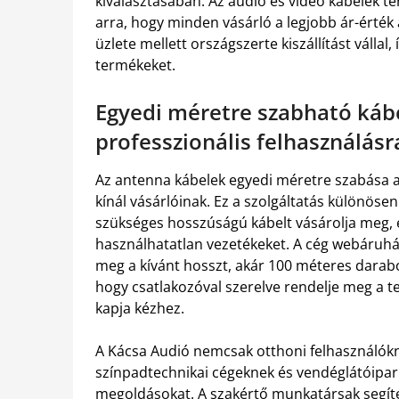
kiválasztásában. Az audió és videó kábelek te
arra, hogy minden vásárló a legjobb ár-érték
üzlete mellett országszerte kiszállítást vállal
termékeket.
Egyedi méretre szabható káb
professzionális felhasználásr
Az antenna kábelek egyedi méretre szabása a
kínál vásárlóinak. Ez a szolgáltatás különöse
szükséges hosszúságú kábelt vásárolja meg, el
használhatatlan vezetékeket. A cég webáruhá
meg a kívánt hosszt, akár 100 méteres darabok
hogy csatlakozóval szerelve rendelje meg a t
kapja kézhez.
A Kácsa Audió nemcsak otthoni felhasználókn
színpadtechnikai cégeknek és vendéglátóipari 
megoldásokat. A szakértő munkatársak segíten