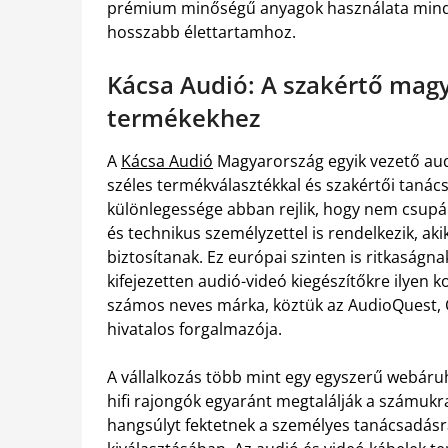
prémium minőségű anyagok használata mind-m
hosszabb élettartamhoz.
Kácsa Audió: A szakértő magy
termékekhez
A
Kácsa Audió
Magyarország egyik vezető aud
széles termékválasztékkal és szakértői tanács
különlegessége abban rejlik, hogy nem csupán
és technikus személyzettel is rendelkezik, ak
biztosítanak. Ez európai szinten is ritkaságna
kifejezetten audió-videó kiegészítőkre ilyen k
számos neves márka, köztük az AudioQuest, 
hivatalos forgalmazója.
A vállalkozás több mint egy egyszerű webáruh
hifi rajongók egyaránt megtalálják a számukr
hangsúlyt fektetnek a személyes tanácsadásra