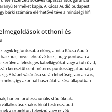
rületén szerzett sokéves tapasztalatuk garancia
 arányú terméket kapja. A Kácsa Audió budapesti
, így bárki számára elérhetővé téve a minőségi hifi
elmegoldások otthoni és
a
z egyik legfontosabb előny, amit a Kácsa Audió
n hasznos, mivel lehetővé teszi, hogy pontosan a
kerülve a felesleges kábelkígyókat vagy a túl rövid,
zán keresztül centiméteres pontossággal adhatja
ig. A kábel vásárlása során lehetőség van arra is,
erméket, így azonnal használatra kész állapotban
ak, hanem professzionális stúdióknak,
vállalkozásoknak is kínál testreszabott
ek a projektor, televízió vagy egyéb