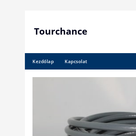
Skip
to
content
Tourchance
Kezdőlap
Kapcsolat