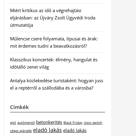
Miért kritikus az idő a végrehajtási
eljárásban: az Újváry Zsolt Ügyvédi Iroda
útmutatója
Műlencse csere folyamata, típusai és árak:
mit érdemes tudni a beavatkozásról?
Klasszikus koncertek: élmény, hangulat és
időtálló zenei világ
Antalya közlekedése turistaként: hogyan juss
el a reptérről a szállodába és a városba?
Címkék
betonkerítés
ajtó
autómentő
Black Friday
cisco switch
eladó lakás
eladó lakás
céges ajándék