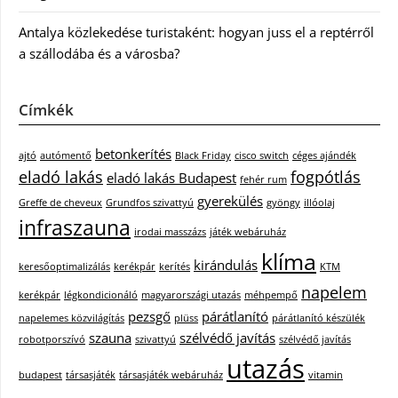
Antalya közlekedése turistaként: hogyan juss el a reptérről
a szállodába és a városba?
Címkék
betonkerítés
ajtó
autómentő
Black Friday
cisco switch
céges ajándék
eladó lakás
fogpótlás
eladó lakás Budapest
fehér rum
gyerekülés
Greffe de cheveux
Grundfos szivattyú
gyöngy
illóolaj
infraszauna
irodai masszázs
játék webáruház
klíma
kirándulás
keresőoptimalizálás
kerékpár
kerítés
KTM
napelem
kerékpár
légkondicionáló
magyarországi utazás
méhpempő
pezsgő
párátlanító
napelemes közvilágítás
plüss
párátlanító készülék
szauna
szélvédő javítás
robotporszívó
szivattyú
szélvédő javítás
utazás
budapest
társasjáték
társasjáték webáruház
vitamin