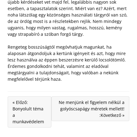
újabb kérdéseket vet majd fel, legalábbis nagyon sok
esetben, a tapasztalatok szerint.
Miért van ez? Azért, mert
noha látszólag egy közönséges használati tárgyról van szó,
de az ördög most is a részletekben rejlik. Nem mindegy
ugyanis, hogy milyen vastag, rugalmas, hosszú, kemény
vagy strapabíró a szóban forgó tárgy.
Rengeteg bosszúságtól megóvhatjuk magunkat, ha
alaposan átgondoljuk a kertünk igényeit és azt, hogy mire
lesz használva az éppen beszerzésre kerülő locsolótömlő.
Érdemes gondolkodni tehát, valamint az eladóval
megtárgyalni a tulajdonságait, hogy valóban a nekünk
megfelelővel térjünk haza.
« Előző:
Ne menjünk el figyelem nélkül a
Bonyolult téma
golyóscsapágy méretek mellett!
a
:Következő »
munkavédelem