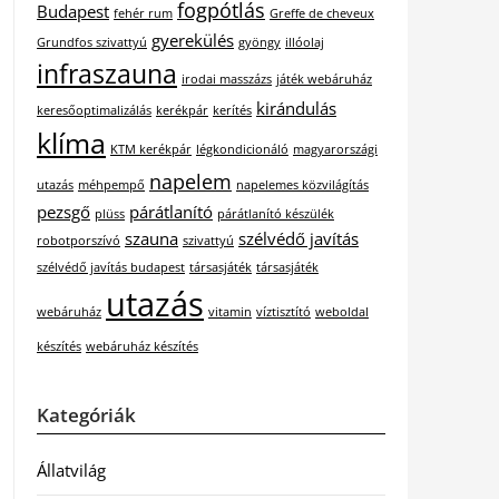
fogpótlás
Budapest
fehér rum
Greffe de cheveux
gyerekülés
Grundfos szivattyú
gyöngy
illóolaj
infraszauna
irodai masszázs
játék webáruház
kirándulás
keresőoptimalizálás
kerékpár
kerítés
klíma
KTM kerékpár
légkondicionáló
magyarországi
napelem
utazás
méhpempő
napelemes közvilágítás
pezsgő
párátlanító
plüss
párátlanító készülék
szauna
szélvédő javítás
robotporszívó
szivattyú
szélvédő javítás budapest
társasjáték
társasjáték
utazás
webáruház
vitamin
víztisztító
weboldal
készítés
webáruház készítés
Kategóriák
Állatvilág