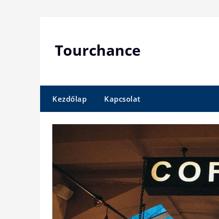
Skip
to
content
Tourchance
Kezdőlap
Kapcsolat