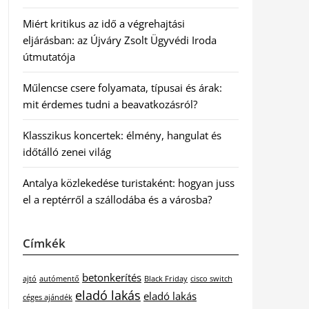
Miért kritikus az idő a végrehajtási
eljárásban: az Újváry Zsolt Ügyvédi Iroda
útmutatója
Műlencse csere folyamata, típusai és árak:
mit érdemes tudni a beavatkozásról?
Klasszikus koncertek: élmény, hangulat és
időtálló zenei világ
Antalya közlekedése turistaként: hogyan juss
el a reptérről a szállodába és a városba?
Címkék
betonkerítés
ajtó
autómentő
Black Friday
cisco switch
eladó lakás
eladó lakás
céges ajándék