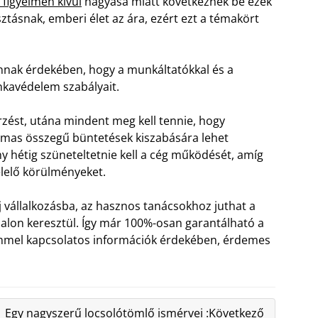
igyelmen kívül
hagyása miatt következnek be ezek
ztásnak, emberi élet az ára, ezért ezt a témakört
nak érdekében, hogy a munkáltatókkal és a
nkavédelem szabályait.
rzést, utána mindent meg kell tennie, hogy
lmas összegű büntetések kiszabására lehet
y hétig szüneteltetnie kell a cég működését, amíg
elő körülményeket.
 vállalkozásba, az hasznos tanácsokhoz juthat a
on keresztül. Így már 100%-osan garantálható a
mmel kapcsolatos információk érdekében, érdemes
Egy nagyszerű locsolótömlő ismérvei :Következő