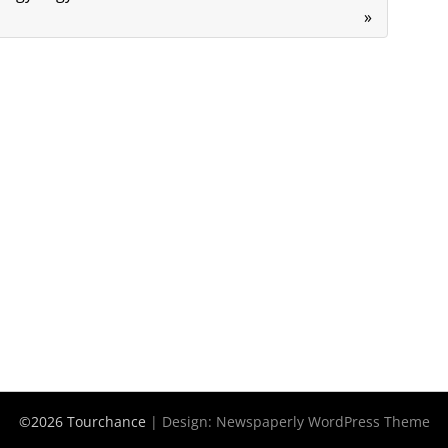
»
©2026 Tourchance
| Design:
Newspaperly WordPress Theme