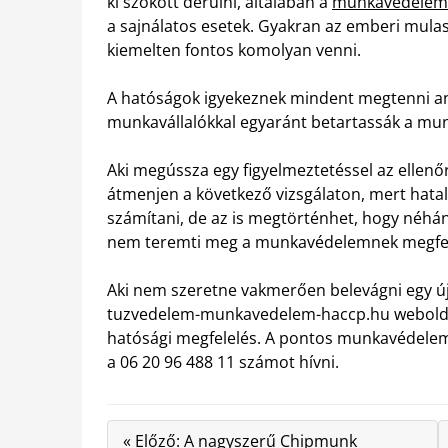
ki szokott derülni, általában a
munkavédelem f
a sajnálatos esetek. Gyakran az emberi mulas
kiemelten fontos komolyan venni.
A hatóságok igyekeznek mindent megtenni an
munkavállalókkal egyaránt betartassák a mu
Aki megússza egy figyelmeztetéssel az ellenő
átmenjen a következő vizsgálaton, mert hata
számítani, de az is megtörténhet, hogy néhán
nem teremti meg a munkavédelemnek megfel
Aki nem szeretne vakmerően belevágni egy új
tuzvedelem-munkavedelem-haccp.hu weboldal
hatósági megfelelés. A pontos munkavédele
a 06 20 96 488 11 számot hívni.
« Előző: A nagyszerű Chipmunk