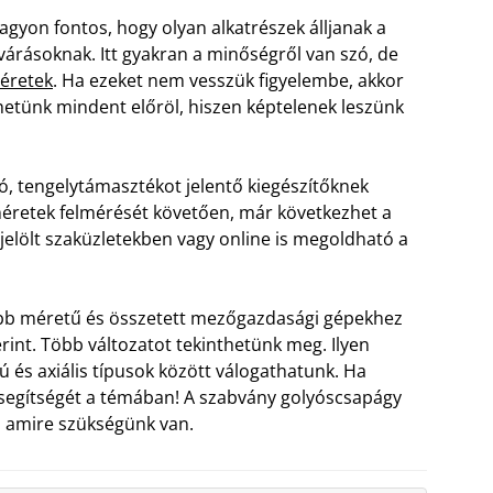
agyon fontos, hogy olyan alkatrészek álljanak a
árásoknak. Itt gyakran a minőségről van szó, de
éretek
. Ha ezeket nem vesszük figyelembe, akkor
hetünk mindent előröl, hiszen képtelenek leszünk
ó, tengelytámasztékot jelentő kiegészítőknek
méretek felmérését követően, már következhet a
jelölt szaküzletekben vagy online is megoldható a
obb méretű és összetett mezőgazdasági gépekhez
int. Több változatot tekinthetünk meg. Ilyen
 és axiális típusok között válogathatunk. Ha
 segítségét a témában! A szabvány golyóscsapágy
, amire szükségünk van.