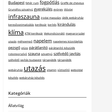
fogpótlás
Budapest
fehér rum
Greffe de cheveux
gyerekülés
Grundfos szivattyú
gyöngy
illóolaj
infraszauna
irodai masszázs
játék webáruház
kirándulás
keresőoptimalizálás
kerékpár
kerítés
klíma
KTM kerékpár
légkondicionáló
magyarországi
napelem
utazás
méhpempő
napelemes közvilágítás
pezsgő
párátlanító
plüss
párátlanító készülék
szauna
szélvédő javítás
robotporszívó
szivattyú
szélvédő javítás budapest
társasjáték
társasjáték
utazás
webáruház
vitamin
víztisztító
weboldal
készítés
webáruház készítés
Kategóriák
Állatvilág