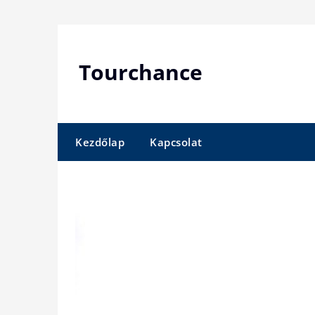
Skip
to
content
Tourchance
Kezdőlap
Kapcsolat