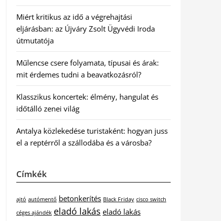
Miért kritikus az idő a végrehajtási
eljárásban: az Újváry Zsolt Ügyvédi Iroda
útmutatója
Műlencse csere folyamata, típusai és árak:
mit érdemes tudni a beavatkozásról?
Klasszikus koncertek: élmény, hangulat és
időtálló zenei világ
Antalya közlekedése turistaként: hogyan juss
el a reptérről a szállodába és a városba?
Címkék
betonkerítés
ajtó
autómentő
Black Friday
cisco switch
eladó lakás
eladó lakás
céges ajándék