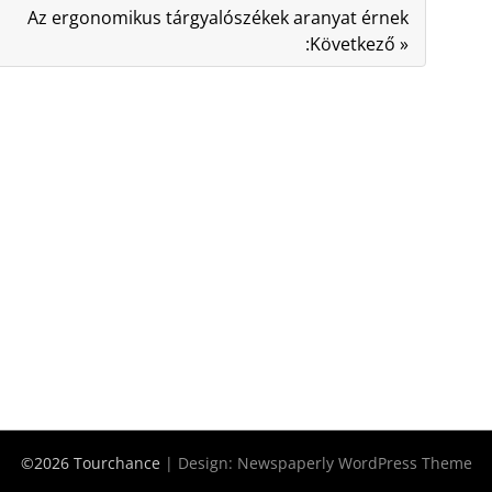
Az ergonomikus tárgyalószékek aranyat érnek
:Következő »
©2026 Tourchance
| Design:
Newspaperly WordPress Theme