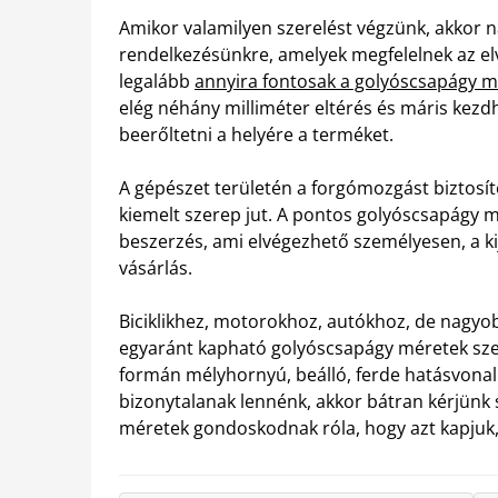
Amikor valamilyen szerelést végzünk, akkor n
rendelkezésünkre, amelyek megfelelnek az elv
legalább
annyira fontosak a golyóscsapágy m
elég néhány milliméter eltérés és máris kezd
beerőltetni a helyére a terméket.
A gépészet területén a forgómozgást biztosít
kiemelt szerep jut. A pontos golyóscsapágy 
beszerzés, ami elvégezhető személyesen, a ki
vásárlás.
Biciklikhez, motorokhoz, autókhoz, de nagy
egyaránt kapható golyóscsapágy méretek szer
formán mélyhornyú, beálló, ferde hatásvonalú
bizonytalanak lennénk, akkor bátran kérjünk
méretek gondoskodnak róla, hogy azt kapjuk