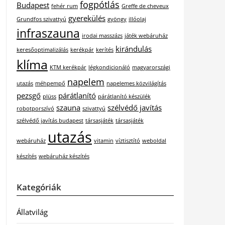
fogpótlás
Budapest
fehér rum
Greffe de cheveux
gyerekülés
Grundfos szivattyú
gyöngy
illóolaj
infraszauna
irodai masszázs
játék webáruház
kirándulás
keresőoptimalizálás
kerékpár
kerítés
klíma
KTM kerékpár
légkondicionáló
magyarországi
napelem
utazás
méhpempő
napelemes közvilágítás
pezsgő
párátlanító
plüss
párátlanító készülék
szauna
szélvédő javítás
robotporszívó
szivattyú
szélvédő javítás budapest
társasjáték
társasjáték
utazás
webáruház
vitamin
víztisztító
weboldal
készítés
webáruház készítés
Kategóriák
Állatvilág