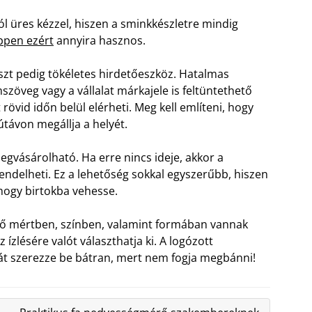
l üres kézzel, hiszen a sminkkészletre mindig
ppen ezért
annyira hasznos.
szt pedig tökéletes hirdetőeszköz. Hatalmas
zöveg vagy a vállalat márkajele is feltüntethető
 rövid időn belül elérheti. Meg kell említeni, hogy
útávon megállja a helyét.
egvásárolható. Ha erre nincs ideje, akkor a
endelheti. Ez a lehetőség sokkal egyszerűbb, hiszen
hogy birtokba vehesse.
térő mértben, színben, valamint formában vannak
 ízlésére valót választhatja ki. A logózott
ehát szerezze be bátran, mert nem fogja megbánni!