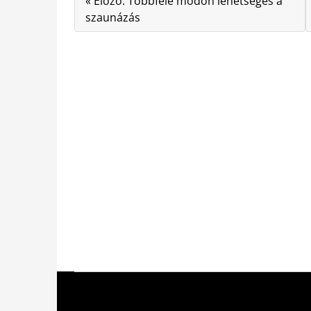
« Előző: Többféle módon lehetséges a
szaunázás