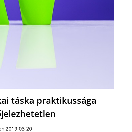
kai táska praktikussága
elezhetetlen
on 2019-03-20