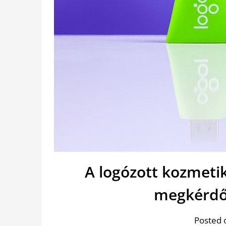
A logózott kozmeti
megkérdőj
Posted 