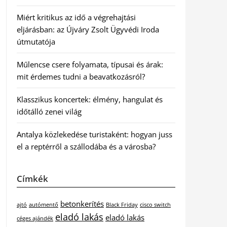
Miért kritikus az idő a végrehajtási
eljárásban: az Újváry Zsolt Ügyvédi Iroda
útmutatója
Műlencse csere folyamata, típusai és árak:
mit érdemes tudni a beavatkozásról?
Klasszikus koncertek: élmény, hangulat és
időtálló zenei világ
Antalya közlekedése turistaként: hogyan juss
el a reptérről a szállodába és a városba?
Címkék
betonkerítés
ajtó
autómentő
Black Friday
cisco switch
eladó lakás
eladó lakás
céges ajándék