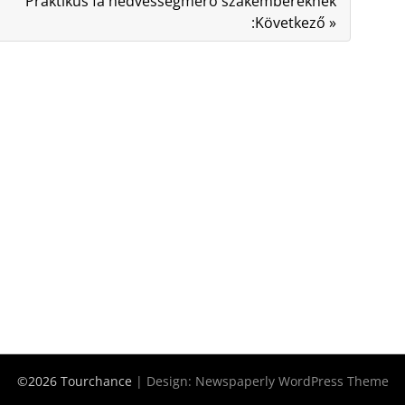
Praktikus fa nedvességmérő szakembereknek
:Következő »
©2026 Tourchance
| Design:
Newspaperly WordPress Theme