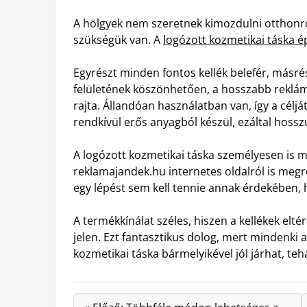
A hölgyek nem szeretnek kimozdulni otthonró
szükségük van. A
logózott kozmetikai táska é
Egyrészt minden fontos kellék belefér, másré
felületének köszönhetően, a hosszabb rekláms
rajta. Állandóan használatban van, így a célját
rendkívül erős anyagból készül, ezáltal hossz
A logózott kozmetikai táska személyesen is m
reklamajandek.hu internetes oldalról is megr
egy lépést sem kell tennie annak érdekében, 
A termékkínálat széles, hiszen a kellékek el
jelen. Ezt fantasztikus dolog, mert mindenki az
kozmetikai táska bármelyikével jól járhat, t