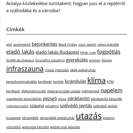
Antalya közlekedése turistaként: hogyan juss el a reptérről
a szállodába és a városba?
Címkék
betonkerítés
ajtó
autómentő
Black Friday
cisco switch
céges ajándék
eladó lakás
fogpótlás
eladó lakás Budapest
fehér rum
gyerekülés
Greffe de cheveux
Grundfos szivattyú
gyöngy
illóolaj
infraszauna
irodai masszázs
játék webáruház
klíma
kirándulás
keresőoptimalizálás
kerékpár
kerítés
KTM
napelem
kerékpár
légkondicionáló
magyarországi utazás
méhpempő
pezsgő
párátlanító
napelemes közvilágítás
plüss
párátlanító készülék
szauna
szélvédő javítás
robotporszívó
szivattyú
szélvédő javítás
utazás
budapest
társasjáték
társasjáték webáruház
vitamin
víztisztító
weboldal készítés
webáruház készítés