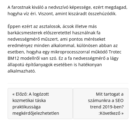
A farostnak kiváló a nedvszívó képessége, ezért megdagad,
hogyha víz éri. Viszont, amint kiszáradt összehúzódik.
Éppen ezért az asztalosok, ácsok illetve más
barkácsmesterek előszeretettel használnak fa
nedvességmérő műszert, ami pontos méréseket
eredményez minden alkalommal, különösen abban az
esetben, hogyha egy mikroprocesszorral működő Trotec
BM12 modellről van szó. Ez a fa nedvességmérő a lágy
állapotú építőanyagok esetében is hatékonyan
alkalmazható.
« Előző: A logózott
Mit tartogat a
kozmetikai táska
számunkra a SEO
praktikussága
trend 2019-ben?
megkérdőjelezhetetlen
:Következő »