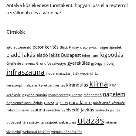
Antalya közlekedése turistaként: hogyan juss el a reptérről
a szállodába és a városba?
Címkék
betonkerítés
ajtó
autómentő
Black Friday
cisco switch
céges ajándék
eladó lakás
fogpótlás
eladó lakás Budapest
fehér rum
gyerekülés
Greffe de cheveux
Grundfos szivattyú
gyöngy
illóolaj
infraszauna
irodai masszázs
játék webáruház
klíma
kirándulás
keresőoptimalizálás
kerékpár
kerítés
KTM
napelem
kerékpár
légkondicionáló
magyarországi utazás
méhpempő
pezsgő
párátlanító
napelemes közvilágítás
plüss
párátlanító készülék
szauna
szélvédő javítás
robotporszívó
szivattyú
szélvédő javítás
utazás
budapest
társasjáték
társasjáték webáruház
vitamin
víztisztító
weboldal készítés
webáruház készítés