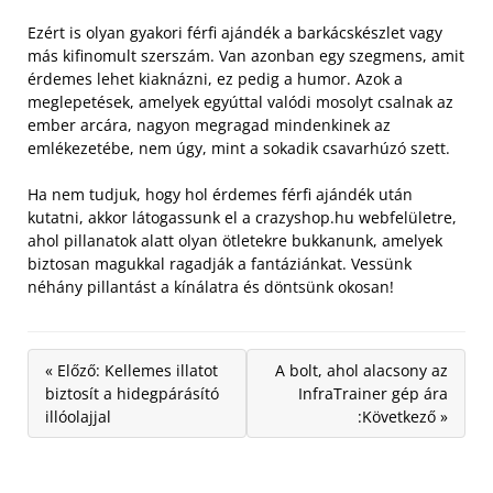
Ezért is olyan gyakori férfi ajándék a barkácskészlet vagy
más kifinomult szerszám. Van azonban egy szegmens, amit
érdemes lehet kiaknázni, ez pedig a humor. Azok a
meglepetések, amelyek egyúttal valódi mosolyt csalnak az
ember arcára, nagyon megragad mindenkinek az
emlékezetébe, nem úgy, mint a sokadik csavarhúzó szett.
Ha nem tudjuk, hogy hol érdemes férfi ajándék után
kutatni, akkor látogassunk el a crazyshop.hu webfelületre,
ahol pillanatok alatt olyan ötletekre bukkanunk, amelyek
biztosan magukkal ragadják a fantáziánkat. Vessünk
néhány pillantást a kínálatra és döntsünk okosan!
« Előző: Kellemes illatot
A bolt, ahol alacsony az
biztosít a hidegpárásító
InfraTrainer gép ára
illóolajjal
:Következő »