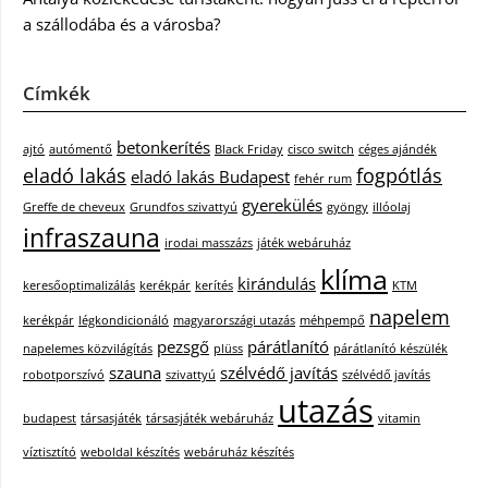
a szállodába és a városba?
Címkék
betonkerítés
ajtó
autómentő
Black Friday
cisco switch
céges ajándék
eladó lakás
fogpótlás
eladó lakás Budapest
fehér rum
gyerekülés
Greffe de cheveux
Grundfos szivattyú
gyöngy
illóolaj
infraszauna
irodai masszázs
játék webáruház
klíma
kirándulás
keresőoptimalizálás
kerékpár
kerítés
KTM
napelem
kerékpár
légkondicionáló
magyarországi utazás
méhpempő
pezsgő
párátlanító
napelemes közvilágítás
plüss
párátlanító készülék
szauna
szélvédő javítás
robotporszívó
szivattyú
szélvédő javítás
utazás
budapest
társasjáték
társasjáték webáruház
vitamin
víztisztító
weboldal készítés
webáruház készítés