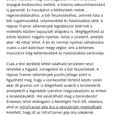
anyagok kiválasztása mellett, a masina vákuummasszázst
is garantál. Ez hozzájárul a kötőszöveti rostok
regenerálódásához, a bőr feszesítéséhez, aminek hála a
bőr rugalmasabbá, selymesebbé és fiatalosabbá válik. A
Hypoxi Trainer vélemények legtöbbször kitérnek a
működés közben tapasztalt dolgokra is. Megfigyelhető az
edzés közbeni negatív nyomás, tehát a szívóerő, amelyik
akár -40 mbar lehet. A kis és normál nyomás váltakozása
csakis a zárt kabinban megy végbe, ami a kellemes
masszázst még kellemesebbé és hatásosabbá varázsolja.
Csak a test deréktól lefelé található területein teszi
lehetővé a fogyást, zsírégetést és a bőr feszesítését. A
Hypoxi Trainer vélemények pozitív jellege azért is
figyelhető meg, hogy a szerkezettel történő edzés során
akár 40 gramm zsír is elégethető azokról a területekről,
amelyekről a leginkább szeretne megszabadulni az ember
a lerakódásoktól. Hol vásárolható meg a berendezés?
Érdemes lehet ellátogatni a Medilight Tech Kft. oldalára,
ahol az
InfraTrainer gép ára is egyszerűen megtudható
.
Amellett, hogy itt az InfraTrainer gép ára sokaknak