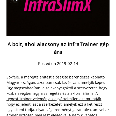
A bolt, ahol alacsony az InfraTrainer gép
ára
Posted on 2019-02-14
Sokféle, a méregtelenítést elősegítő berendezés kapható
Magyarországon, azonban csak kevés van, amelyik képes
úgy megszabadítani a salakanyagoktól a szervezetet, hogy
közben végbemegy a zsírégetés és alakformálás is. A
Hypoxi Trainer vélemények egyértelműen azt mutatják
,
hogy ez jelenti azt a szerkezetet, amelyik ezt a két részt
egyesíteni tudja, olyan végeredményt garantálva, amivel az
ember biztosan meg lesz elégedve. A nem kívánatos