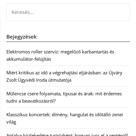
KERESÉS:
Bejegyzések
Elektromos roller szervíz: megelőző karbantartás és
akkumulátor-felújítás
Miért kritikus az idő a végrehajtási eljárásban: az Újváry
Zsolt Ügyvédi Iroda útmutatója
Műlencse csere folyamata, típusai és árak: mit érdemes
tudni a beavatkozásról?
Klasszikus koncertek: élmény, hangulat és időtálló zenei
világ
Antalya közlekedése turistaként: hogyan juss el a reptérről