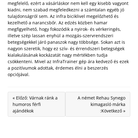
megfelelő, ezért a vásárláskor nem kell egy kisebb vagyont
kiadni, nem szabad megfeledkezni a számtalan egyéb jó
tulajdonságról sem. Az infra biciklivel megelőzhető és
kezelhető a narancsbőr. Az edzés közben hamar
megfigyelhető, hogy fokozódik a nyirok- és vérkeringés,
illetve szép lassan enyhül a mozgás-szervrendszeri
betegségekkel járó panaszok nagy többsége. Sokan azt is
nagyon szeretik, hogy ez szív- és érrendszeri betegségek
kialakulásának kockázatát nagy mértékben tudja
csökkenteni. Mivel az InfraTrainer gép ára kedvező és ezek
a pozitívumok adottak, érdemes élni a beszerzés
opciójával.
« Előző: Várnak ránk a
A német Rehau Synego
humoros férfi
kimagasló márka
ajándékok
:Következő »