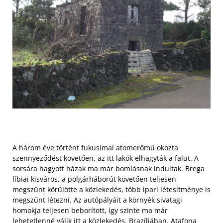
A három éve történt fukusimai atomerőmű okozta
szennyeződést követően, az itt lakók elhagyták a falut. A
sorsára hagyott házak ma már bomlásnak indultak. Brega
líbiai kisváros, a polgárháborút követően teljesen
megszűnt körülötte a közlekedés, több ipari létesítménye is
megszűnt létezni. Az autópályáit a környék sivatagi
homokja teljesen beborított, így szinte ma már
lehetetlenné válik itt a közlekedés. Brazíliában, Atafona