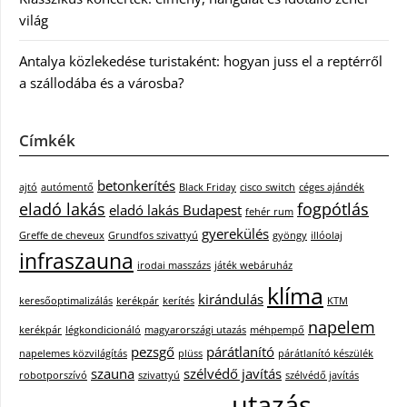
világ
Antalya közlekedése turistaként: hogyan juss el a reptérről
a szállodába és a városba?
Címkék
betonkerítés
ajtó
autómentő
Black Friday
cisco switch
céges ajándék
eladó lakás
fogpótlás
eladó lakás Budapest
fehér rum
gyerekülés
Greffe de cheveux
Grundfos szivattyú
gyöngy
illóolaj
infraszauna
irodai masszázs
játék webáruház
klíma
kirándulás
keresőoptimalizálás
kerékpár
kerítés
KTM
napelem
kerékpár
légkondicionáló
magyarországi utazás
méhpempő
pezsgő
párátlanító
napelemes közvilágítás
plüss
párátlanító készülék
szauna
szélvédő javítás
robotporszívó
szivattyú
szélvédő javítás
utazás