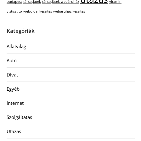
budapest
társasjáték
társasjáték webáruház
vitamin
víztisztító
weboldal készítés
webáruház készítés
Kategóriák
Állatvilág
Autó
Divat
Egyéb
Internet
Szolgáltatás
Utazás