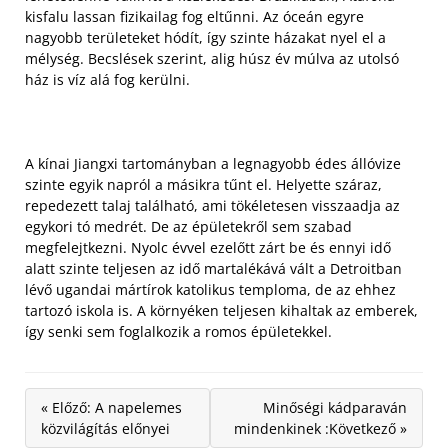
kisfalu lassan fizikailag fog eltűnni. Az óceán egyre
nagyobb területeket hódít, így szinte házakat nyel el a
mélység. Becslések szerint, alig húsz év múlva az utolsó
ház is víz alá fog kerülni.
A kínai Jiangxi tartományban a legnagyobb édes állóvize
szinte egyik napról a másikra tűnt el. Helyette száraz,
repedezett talaj található, ami tökéletesen visszaadja az
egykori tó medrét. De az épületekről sem szabad
megfelejtkezni. Nyolc évvel ezelőtt zárt be és ennyi idő
alatt szinte teljesen az idő martalékává vált a Detroitban
lévő ugandai mártírok katolikus temploma, de az ehhez
tartozó iskola is. A környéken teljesen kihaltak az emberek,
így senki sem foglalkozik a romos épületekkel.
« Előző: A napelemes
Minőségi kádparaván
közvilágítás előnyei
mindenkinek :Következő »