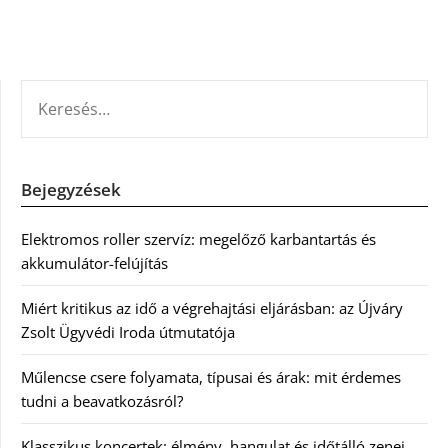
KERESÉS:
Bejegyzések
Elektromos roller szervíz: megelőző karbantartás és
akkumulátor-felújítás
Miért kritikus az idő a végrehajtási eljárásban: az Újváry
Zsolt Ügyvédi Iroda útmutatója
Műlencse csere folyamata, típusai és árak: mit érdemes
tudni a beavatkozásról?
Klasszikus koncertek: élmény, hangulat és időtálló zenei