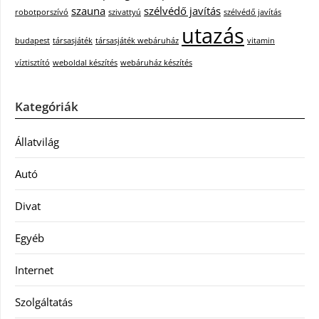
szauna
szélvédő javítás
robotporszívó
szivattyú
szélvédő javítás
utazás
budapest
társasjáték
társasjáték webáruház
vitamin
víztisztító
weboldal készítés
webáruház készítés
Kategóriák
Állatvilág
Autó
Divat
Egyéb
Internet
Szolgáltatás