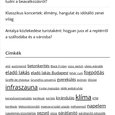
tudni a beavatkozásról?
Klasszikus koncertek: élmény, hangulat és időtálló zenei
világ
Antalya közlekedése turistaként: hogyan juss el a reptérről
a szállodába és a városba?
Címkék
betonkerítés
ajtó
autómentő
Black Friday
cisco switch
céges ajándék
eladó lakás
fogpótlás
eladó lakás Budapest
fehér rum
gyerekülés
Greffe de cheveux
Grundfos szivattyú
gyöngy
illóolaj
infraszauna
irodai masszázs
játék webáruház
klíma
kirándulás
keresőoptimalizálás
kerékpár
kerítés
KTM
napelem
kerékpár
légkondicionáló
magyarországi utazás
méhpempő
pezsgő
párátlanító
napelemes közvilágítás
plüss
párátlanító készülék