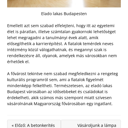
Elado lakas Budapesten
Emellett azt sem szabad elfelejteni, hogy itt az egyetemi
élet is páratlan, illetve számtalan gyakornoki lehetőséget
lehet megragadni a tanulmányi évek alatt, amik
elősegíthetik a karrierépítést. A fiatalok temérdek neves
intézmény közül válogathatnak, és megannyi szak is
rendelkezésre áll, olyanok, amelyek más városokban nem
érhetőek el.
A fővárost tekintve nem szabad megfeledkezni a rengeteg
kulturális programról sem, ami a fiatalok figyelmét
mindenképp felkeltheti. Természetesen, az eladó lakas
Budapest városában az idősebbeket és családokat is
érdekelheti, akik számos más szempont miatt szívesen
vásárolnának Magyarország fővárosában egy ingatlant.
« Előző: A betonkerítés
Vásároljunk a lámpa