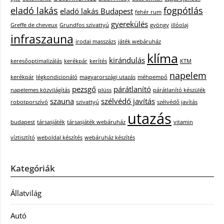
eladó lakás
fogpótlás
eladó lakás Budapest
fehér rum
gyerekülés
Greffe de cheveux
Grundfos szivattyú
gyöngy
illóolaj
infraszauna
irodai masszázs
játék webáruház
klíma
kirándulás
keresőoptimalizálás
kerékpár
kerítés
KTM
napelem
kerékpár
légkondicionáló
magyarországi utazás
méhpempő
pezsgő
párátlanító
napelemes közvilágítás
plüss
párátlanító készülék
szauna
szélvédő javítás
robotporszívó
szivattyú
szélvédő javítás
utazás
budapest
társasjáték
társasjáték webáruház
vitamin
víztisztító
weboldal készítés
webáruház készítés
Kategóriák
Állatvilág
Autó