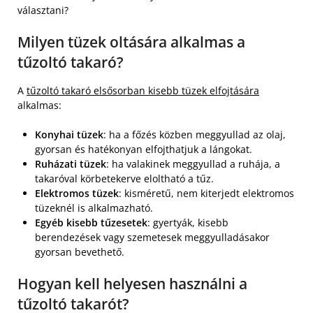
választani?
Milyen tüzek oltására alkalmas a
tűzoltó takaró?
A
tűzoltó takaró elsősorban kisebb tüzek elfojtására
alkalmas:
Konyhai tüzek
: ha a főzés közben meggyullad az olaj,
gyorsan és hatékonyan elfojthatjuk a lángokat.
Ruházati tüzek
: ha valakinek meggyullad a ruhája, a
takaróval körbetekerve eloltható a tűz.
Elektromos tüzek
: kisméretű, nem kiterjedt elektromos
tüzeknél is alkalmazható.
Egyéb kisebb tűzesetek
: gyertyák, kisebb
berendezések vagy szemetesek meggyulladásakor
gyorsan bevethető.
Hogyan kell helyesen használni a
tűzoltó takarót?