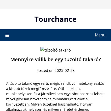
Skip
to
content
Tourchance
Menu
Mennyire válik be egy tűzoltó takaró?
Posted on 2025-02-23
A tűzoltó takaró egyszerű, mégis rendkívül hatékony eszköz
a kisebb tüzek megfékezésére. Otthonokban,
munkahelyeken és a járművekben egyaránt hasznos lehet,
mivel gyorsan bevethető és minimális kárt okoz a
környezetben. Milyen tüzeknél használható, hogyan
alkalmazzuk helyesen és milyen méretet érdemes