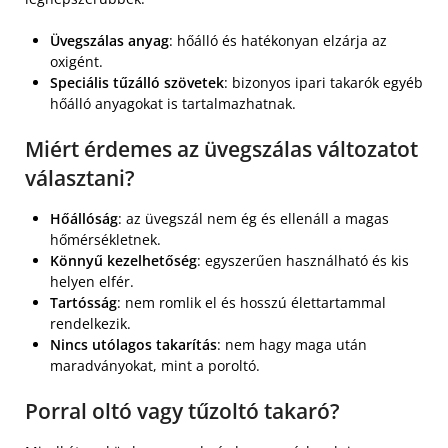
Üvegszálas anyag
: hőálló és hatékonyan elzárja az
oxigént.
Speciális tűzálló szövetek
: bizonyos ipari takarók egyéb
hőálló anyagokat is tartalmazhatnak.
Miért érdemes az üvegszálas változatot
választani?
Hőállóság
: az üvegszál nem ég és ellenáll a magas
hőmérsékletnek.
Könnyű kezelhetőség
: egyszerűen használható és kis
helyen elfér.
Tartósság
: nem romlik el és hosszú élettartammal
rendelkezik.
Nincs utólagos takarítás
: nem hagy maga után
maradványokat, mint a poroltó.
Porral oltó vagy tűzoltó takaró?