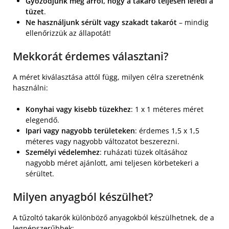
Győződjünk meg arról, hogy a takaró teljesen lefedi a
tüzet
.
Ne használjunk sérült vagy szakadt takarót
– mindig
ellenőrizzük az állapotát!
Mekkorát érdemes választani?
A méret kiválasztása attól függ, milyen célra szeretnénk
használni:
Konyhai vagy kisebb tüzekhez
: 1 x 1 méteres méret
elegendő.
Ipari vagy nagyobb területeken
: érdemes 1,5 x 1,5
méteres vagy nagyobb változatot beszerezni.
Személyi védelemhez
: ruházati tüzek oltásához
nagyobb méret ajánlott, ami teljesen körbetekeri a
sérültet.
Milyen anyagból készülhet?
A tűzoltó takarók különböző anyagokból készülhetnek, de a
legnépszerűbbek: