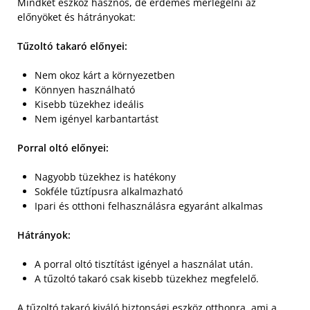
Mindkét eszköz hasznos, de érdemes mérlegelni az
előnyöket és hátrányokat:
Tűzoltó takaró előnyei:
Nem okoz kárt a környezetben
Könnyen használható
Kisebb tüzekhez ideális
Nem igényel karbantartást
Porral oltó előnyei:
Nagyobb tüzekhez is hatékony
Sokféle tűztípusra alkalmazható
Ipari és otthoni felhasználásra egyaránt alkalmas
Hátrányok:
A porral oltó tisztítást igényel a használat után.
A tűzoltó takaró csak kisebb tüzekhez megfelelő.
A tűzoltó takaró kiváló biztonsági eszköz otthonra, ami a