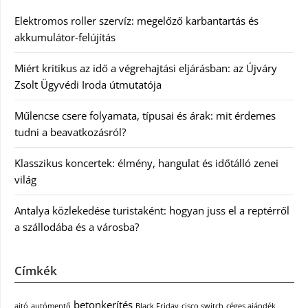
Elektromos roller szervíz: megelőző karbantartás és
akkumulátor-felújítás
Miért kritikus az idő a végrehajtási eljárásban: az Újváry
Zsolt Ügyvédi Iroda útmutatója
Műlencse csere folyamata, típusai és árak: mit érdemes
tudni a beavatkozásról?
Klasszikus koncertek: élmény, hangulat és időtálló zenei
világ
Antalya közlekedése turistaként: hogyan juss el a reptérről
a szállodába és a városba?
Címkék
betonkerítés
ajtó
autómentő
Black Friday
cisco switch
céges ajándék