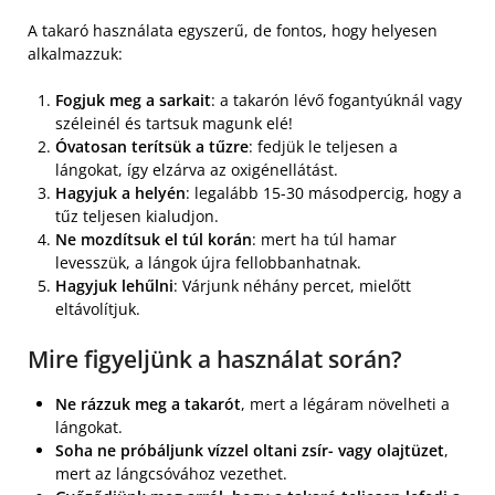
A takaró használata egyszerű, de fontos, hogy helyesen
alkalmazzuk:
Fogjuk meg a sarkait
: a takarón lévő fogantyúknál vagy
széleinél és tartsuk magunk elé!
Óvatosan terítsük a tűzre
: fedjük le teljesen a
lángokat, így elzárva az oxigénellátást.
Hagyjuk a helyén
: legalább 15-30 másodpercig, hogy a
tűz teljesen kialudjon.
Ne mozdítsuk el túl korán
: mert ha túl hamar
levesszük, a lángok újra fellobbanhatnak.
Hagyjuk lehűlni
: Várjunk néhány percet, mielőtt
eltávolítjuk.
Mire figyeljünk a használat során?
Ne rázzuk meg a takarót
, mert a légáram növelheti a
lángokat.
Soha ne próbáljunk vízzel oltani zsír- vagy olajtüzet
,
mert az lángcsóvához vezethet.