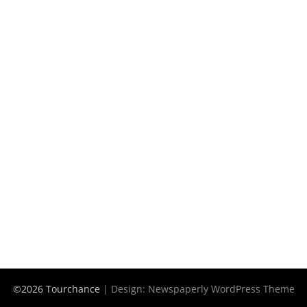
©2026 Tourchance
| Design:
Newspaperly WordPress Theme