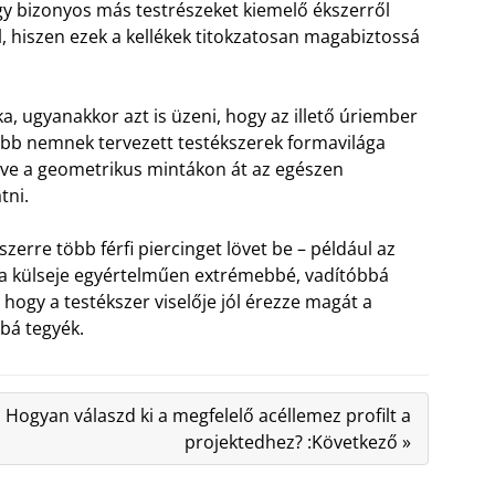
agy bizonyos más testrészeket kiemelő ékszerről
, hiszen ezek a kellékek titokzatosan magabiztossá
a, ugyanakkor azt is üzeni, hogy az illető úriember
sebb nemnek tervezett testékszerek formavilága
zdve a geometrikus mintákon át az egészen
tni.
zerre több férfi piercinget lövet be – például az
y a külseje egyértelműen extrémebbé, vadítóbbá
 hogy a testékszer viselője jól érezze magát a
bá tegyék.
Hogyan válaszd ki a megfelelő acéllemez profilt a
projektedhez? :Következő »