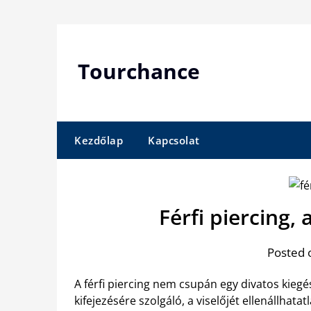
Skip
to
content
Tourchance
Kezdőlap
Kapcsolat
Férfi piercing, 
Posted 
A férfi piercing nem csupán egy divatos kieg
kifejezésére szolgáló, a viselőjét ellenállhat