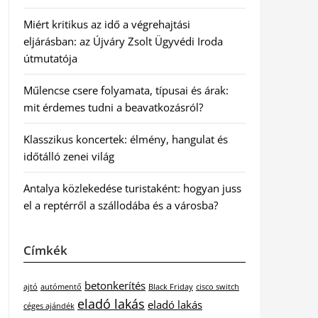
Miért kritikus az idő a végrehajtási
eljárásban: az Újváry Zsolt Ügyvédi Iroda
útmutatója
Műlencse csere folyamata, típusai és árak:
mit érdemes tudni a beavatkozásról?
Klasszikus koncertek: élmény, hangulat és
időtálló zenei világ
Antalya közlekedése turistaként: hogyan juss
el a reptérről a szállodába és a városba?
Címkék
betonkerítés
ajtó
autómentő
Black Friday
cisco switch
eladó lakás
eladó lakás
céges ajándék