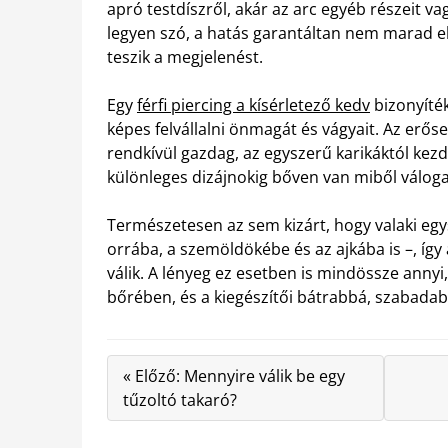
apró testdíszről, akár az arc egyéb részeit v
legyen szó, a hatás garantáltan nem marad el
teszik a megjelenést.
Egy
férfi piercing a kísérletező kedv
bizonyíték
képes felvállalni önmagát és vágyait. Az erő
rendkívül gazdag, az egyszerű karikáktól ke
különleges dizájnokig bőven van miből váloga
Természetesen az sem kizárt, hogy valaki egys
orrába, a szemöldökébe és az ajkába is –, íg
válik. A lényeg ez esetben is mindössze annyi,
bőrében, és a kiegészítői bátrabbá, szabadab
« Előző: Mennyire válik be egy
tűzoltó takaró?