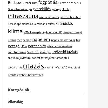
fogpótlás
Budapest
fehér rum
Greffe de cheveux
gyerekülés
Grundfos szivattyú
gyöngy
illóolaj
infraszauna
irodai masszázs
játék webáruház
kirándulás
keresőoptimalizálás
kerékpár
kerítés
klíma
KTM kerékpár
légkondicionáló
magyarországi
napelem
utazás
méhpempő
napelemes közvilágítás
pezsgő
párátlanító
plüss
párátlanító készülék
szauna
szélvédő javítás
robotporszívó
szivattyú
szélvédő javítás budapest
társasjáték
társasjáték
utazás
webáruház
vitamin
víztisztító
weboldal
készítés
webáruház készítés
Kategóriák
Állatvilág