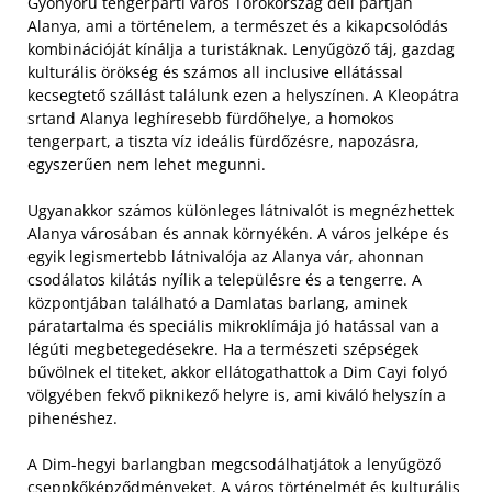
Gyönyörű tengerparti város Törökország déli partján
Alanya, ami a történelem, a természet és a kikapcsolódás
kombinációját kínálja a turistáknak. Lenyűgöző táj, gazdag
kulturális örökség és számos all inclusive ellátással
kecsegtető szállást találunk ezen a helyszínen. A Kleopátra
srtand Alanya leghíresebb fürdőhelye, a homokos
tengerpart, a tiszta víz ideális fürdőzésre, napozásra,
egyszerűen nem lehet megunni.
Ugyanakkor számos különleges látnivalót is megnézhettek
Alanya városában és annak környékén. A város jelképe és
egyik legismertebb látnivalója az Alanya vár, ahonnan
csodálatos kilátás nyílik a településre és a tengerre. A
központjában található a Damlatas barlang, aminek
páratartalma és speciális mikroklímája jó hatással van a
légúti megbetegedésekre. Ha a természeti szépségek
bűvölnek el titeket, akkor ellátogathattok a Dim Cayi folyó
völgyében fekvő piknikező helyre is, ami kiváló helyszín a
pihenéshez.
A Dim-hegyi barlangban megcsodálhatjátok a lenyűgöző
cseppkőképződményeket. A város történelmét és kulturális