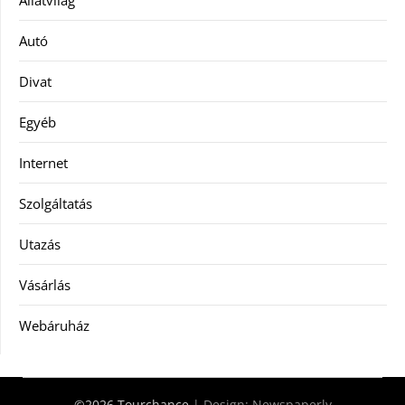
Autó
Divat
Egyéb
Internet
Szolgáltatás
Utazás
Vásárlás
Webáruház
©2026 Tourchance
| Design:
Newspaperly