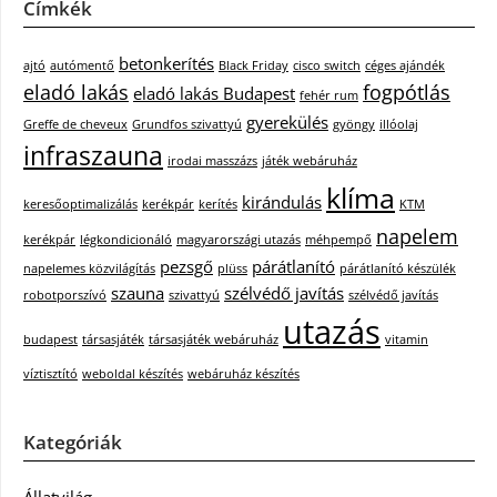
Címkék
betonkerítés
ajtó
autómentő
Black Friday
cisco switch
céges ajándék
eladó lakás
fogpótlás
eladó lakás Budapest
fehér rum
gyerekülés
Greffe de cheveux
Grundfos szivattyú
gyöngy
illóolaj
infraszauna
irodai masszázs
játék webáruház
klíma
kirándulás
keresőoptimalizálás
kerékpár
kerítés
KTM
napelem
kerékpár
légkondicionáló
magyarországi utazás
méhpempő
pezsgő
párátlanító
napelemes közvilágítás
plüss
párátlanító készülék
szauna
szélvédő javítás
robotporszívó
szivattyú
szélvédő javítás
utazás
budapest
társasjáték
társasjáték webáruház
vitamin
víztisztító
weboldal készítés
webáruház készítés
Kategóriák
Állatvilág