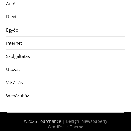
Autó
Divat
Egyéb
Internet
Szolgáltatás
Utazás
Vásárlás
Webáruház
©2026 Tourchance
| Design:
Newspaperly
WordPress Theme