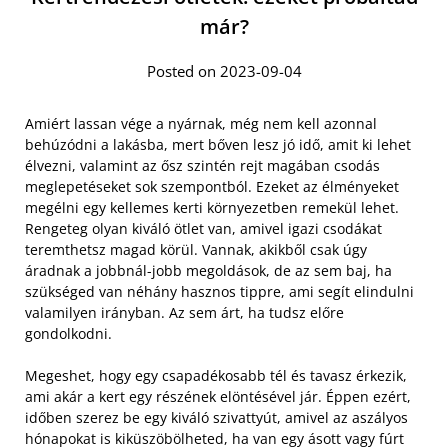
már?
Posted on 2023-09-04
Amiért lassan vége a nyárnak, még nem kell azonnal
behúzódni a lakásba, mert bőven lesz jó idő, amit ki lehet
élvezni, valamint az ősz szintén rejt magában csodás
meglepetéseket sok szempontból. Ezeket az élményeket
megélni egy kellemes kerti környezetben remekül lehet.
Rengeteg olyan kiváló ötlet van, amivel igazi csodákat
teremthetsz magad körül. Vannak, akikből csak úgy
áradnak a jobbnál-jobb megoldások, de az sem baj, ha
szükséged van néhány hasznos tippre, ami segít elindulni
valamilyen irányban. Az sem árt, ha tudsz előre
gondolkodni.
Megeshet, hogy egy csapadékosabb tél és tavasz érkezik,
ami akár a kert egy részének elöntésével jár. Éppen ezért,
időben szerez be egy kiváló szivattyút, amivel az aszályos
hónapokat is kiküszöbölheted, ha van egy ásott vagy fúrt