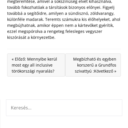
megteremtése, amivel a sokszínűség elvét kihasználva,
tovább fokozhatóak a társítások bizonyos előnyei. Figyelj
továbbá a segítőidre, amilyen a sündisznó, zöldvarangy,
különféle madarak. Teremts számukra kis élőhelyeket, ahol
megbújhatnak, amikor éppen nem a kártevőket gyérítik,
ezzel megspórolva a rengeteg felesleges vegyszer
kiszórását a környezetbe.
« Előző: Mennyibe kerül
Megbízható és egyben
most egy all inclusive
korszerű a Grundfos
törökországi nyaralás?
szivattyú :Következő »
KERESÉS: