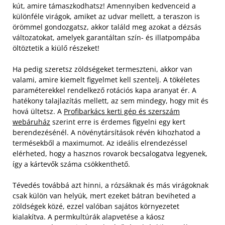
kút, amire támaszkodhatsz! Amennyiben kedvenceid a
különféle virágok, amiket az udvar mellett, a teraszon is
örömmel gondozgatsz, akkor találd meg azokat a dézsás
változatokat, amelyek garantáltan szín- és illatpompába
öltöztetik a kiülő részeket!
Ha pedig szeretsz zöldségeket termeszteni, akkor van
valami, amire kiemelt figyelmet kell szentelj. A tökéletes
paraméterekkel rendelkező rotációs kapa aranyat ér. A
hatékony talajlazítás mellett, az sem mindegy, hogy mit és
hová ültetsz. A
Profibarkács kerti gép és szerszám
webáruház
szerint erre is érdemes figyelni egy kert
berendezésénél. A növénytársítások révén kihozhatod a
termésekből a maximumot. Az ideális elrendezéssel
elérheted, hogy a hasznos rovarok becsalogatva legyenek,
így a kártevők száma csökkenthető.
Tévedés továbbá azt hinni, a rózsáknak és más virágoknak
csak külön van helyük, mert ezeket bátran beviheted a
zöldségek közé, ezzel valóban sajátos környezetet
kialakítva. A permkultúrák alapvetése a káosz