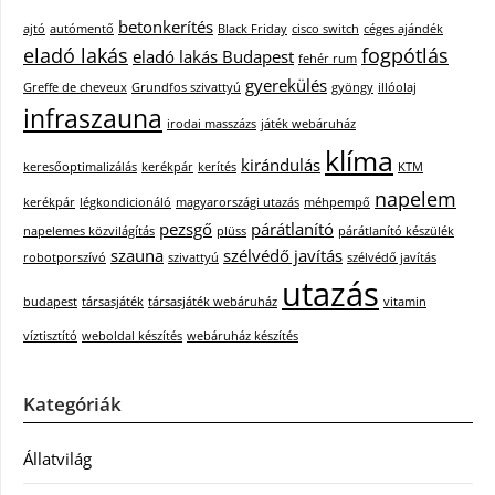
betonkerítés
ajtó
autómentő
Black Friday
cisco switch
céges ajándék
eladó lakás
fogpótlás
eladó lakás Budapest
fehér rum
gyerekülés
Greffe de cheveux
Grundfos szivattyú
gyöngy
illóolaj
infraszauna
irodai masszázs
játék webáruház
klíma
kirándulás
keresőoptimalizálás
kerékpár
kerítés
KTM
napelem
kerékpár
légkondicionáló
magyarországi utazás
méhpempő
pezsgő
párátlanító
napelemes közvilágítás
plüss
párátlanító készülék
szauna
szélvédő javítás
robotporszívó
szivattyú
szélvédő javítás
utazás
budapest
társasjáték
társasjáték webáruház
vitamin
víztisztító
weboldal készítés
webáruház készítés
Kategóriák
Állatvilág