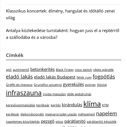
Klasszikus koncertek: élmény, hangulat és időtálló zenei
világ
Antalya közlekedése turistaként: hogyan juss el a reptérről
a szállodába és a városba?
Címkék
betonkerítés
ajtó
autómentő
Black Friday
cisco switch
céges ajándék
eladó lakás
fogpótlás
eladó lakás Budapest
fehér rum
gyerekülés
Greffe de cheveux
Grundfos szivattyú
gyöngy
illóolaj
infraszauna
irodai masszázs
játék webáruház
klíma
kirándulás
keresőoptimalizálás
kerékpár
kerítés
KTM
napelem
kerékpár
légkondicionáló
magyarországi utazás
méhpempő
pezsgő
párátlanító
napelemes közvilágítás
plüss
párátlanító készülék