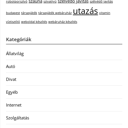
szauna
szélvédő javítás
robotporszívó
szivattyú
szélvédő javítás
utazás
budapest
társasjáték
társasjáték webáruház
vitamin
víztisztító
weboldal készítés
webáruház készítés
Kategóriák
Állatvilág
Autó
Divat
Egyéb
Internet
Szolgáltatás