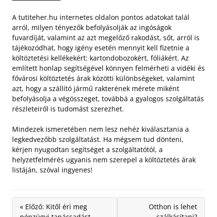
A tutiteher.hu internetes oldalon pontos adatokat talál
arról, milyen tényezők befolyásolják az ingóságok
fuvardíját, valamint az azt megelőző rakodást, sőt, arról is
tájékozódhat, hogy igény esetén mennyit kell fizetnie a
költöztetési kellékekért: kartondobozokért, fóliákért.
Az
említett honlap segítségével könnyen felmérheti a vidéki és
fővárosi költöztetés árak közötti különbségeket, valamint
azt, hogy a szállító jármű rakterének mérete miként
befolyásolja a végösszeget, továbbá a gyalogos szolgáltatás
részleteiről is tudomást szerezhet.
Mindezek ismeretében nem lesz nehéz kiválasztania a
legkedvezőbb szolgáltatást. Ha mégsem tud dönteni,
kérjen nyugodtan segítséget a szolgáltatótól, a
helyzetfelmérés ugyanis nem szerepel a költöztetés árak
listáján, szóval ingyenes!
« Előző: Kitől éri meg
Otthon is lehet
pénzügyi tanácsadást
szálkásítani?