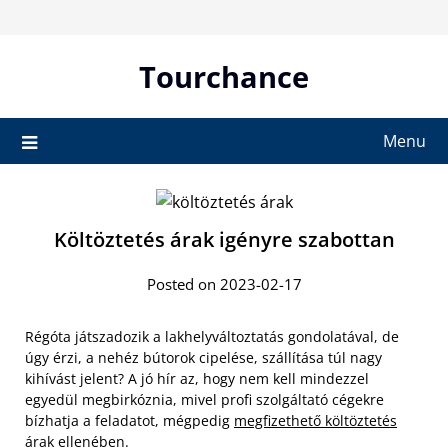
Skip
to
content
Tourchance
Menu
Költöztetés árak igényre szabottan
Posted on 2023-02-17
Régóta játszadozik a lakhelyváltoztatás gondolatával, de
úgy érzi, a nehéz bútorok cipelése, szállítása túl nagy
kihívást jelent? A jó hír az, hogy nem kell mindezzel
egyedül megbirkóznia, mivel profi szolgáltató cégekre
bízhatja a feladatot, mégpedig
megfizethető költöztetés
árak ellenében
.