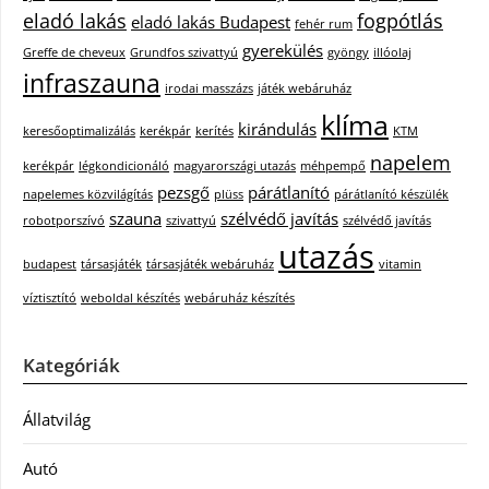
eladó lakás
fogpótlás
eladó lakás Budapest
fehér rum
gyerekülés
Greffe de cheveux
Grundfos szivattyú
gyöngy
illóolaj
infraszauna
irodai masszázs
játék webáruház
klíma
kirándulás
keresőoptimalizálás
kerékpár
kerítés
KTM
napelem
kerékpár
légkondicionáló
magyarországi utazás
méhpempő
pezsgő
párátlanító
napelemes közvilágítás
plüss
párátlanító készülék
szauna
szélvédő javítás
robotporszívó
szivattyú
szélvédő javítás
utazás
budapest
társasjáték
társasjáték webáruház
vitamin
víztisztító
weboldal készítés
webáruház készítés
Kategóriák
Állatvilág
Autó