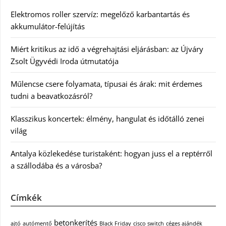
Elektromos roller szervíz: megelőző karbantartás és
akkumulátor-felújítás
Miért kritikus az idő a végrehajtási eljárásban: az Újváry
Zsolt Ügyvédi Iroda útmutatója
Műlencse csere folyamata, típusai és árak: mit érdemes
tudni a beavatkozásról?
Klasszikus koncertek: élmény, hangulat és időtálló zenei
világ
Antalya közlekedése turistaként: hogyan juss el a reptérről
a szállodába és a városba?
Címkék
betonkerítés
ajtó
autómentő
Black Friday
cisco switch
céges ajándék