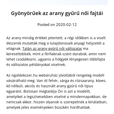
Gyönyörűek az arany gyűrű női fajtái
Posted on 2020-02-12
Az arany mindig értéket jelentett, a régi időkben is a viselt
ékszerek mutatták meg a tulajdonosaik anyagi helyzetét a
világnak.
Talán az arany gyűrű női változatai
ma
keresettebbek, mint a férfiaknak szánt darabok, amin nem
lehet csodálkozni, ugyanis a hölgyek lényegesen többfajta
és változatos példányokat viselnek.
Az ngoldekszer.hu webáruház jóvoltából rengeteg modell
vásárolható meg. Van itt fehér, sárga és rózsaarany, köves,
kő nélküli, akciós és használt arany gyűrű női típus
egyaránt. Biztosan megtalálja Ön is azt a modellt,
amelyiket a legszívesebben viselné a mindennapokban, de
nemcsak akkor, hiszen olyanok is szerepelnek a kínálatban,
amelyek jeles eseményeken büszkén hordhatóak.