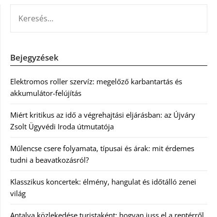
KERESÉS:
Bejegyzések
Elektromos roller szervíz: megelőző karbantartás és
akkumulátor-felújítás
Miért kritikus az idő a végrehajtási eljárásban: az Újváry
Zsolt Ügyvédi Iroda útmutatója
Műlencse csere folyamata, típusai és árak: mit érdemes
tudni a beavatkozásról?
Klasszikus koncertek: élmény, hangulat és időtálló zenei
világ
Antalya közlekedése turistaként: hogyan juss el a reptérről