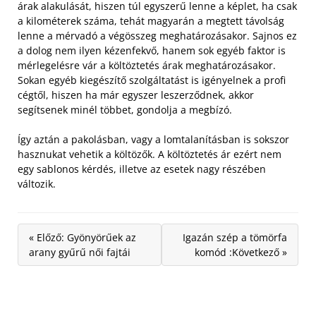
árak alakulását, hiszen túl egyszerű lenne a képlet, ha csak
a kilométerek száma, tehát magyarán a megtett távolság
lenne a mérvadó a végösszeg meghatározásakor.
Sajnos ez
a dolog nem ilyen kézenfekvő, hanem sok egyéb faktor is
mérlegelésre vár a költöztetés árak meghatározásakor.
Sokan egyéb kiegészítő szolgáltatást is igényelnek a profi
cégtől, hiszen ha már egyszer leszerződnek, akkor
segítsenek minél többet, gondolja a megbízó.
Így aztán a pakolásban, vagy a lomtalanításban is sokszor
hasznukat vehetik a költözők. A költöztetés ár ezért nem
egy sablonos kérdés, illetve az esetek nagy részében
változik.
« Előző: Gyönyörűek az
Igazán szép a tömörfa
arany gyűrű női fajtái
komód :Következő »