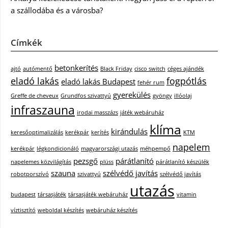
a szállodába és a városba?
Címkék
betonkerítés
ajtó
autómentő
Black Friday
cisco switch
céges ajándék
eladó lakás
fogpótlás
eladó lakás Budapest
fehér rum
gyerekülés
Greffe de cheveux
Grundfos szivattyú
gyöngy
illóolaj
infraszauna
irodai masszázs
játék webáruház
klíma
kirándulás
keresőoptimalizálás
kerékpár
kerítés
KTM
napelem
kerékpár
légkondicionáló
magyarországi utazás
méhpempő
pezsgő
párátlanító
napelemes közvilágítás
plüss
párátlanító készülék
szauna
szélvédő javítás
robotporszívó
szivattyú
szélvédő javítás
utazás
budapest
társasjáték
társasjáték webáruház
vitamin
víztisztító
weboldal készítés
webáruház készítés