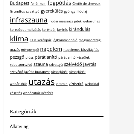
fogpótlás
Budapest
fehér rum
Greffe de cheveux
gyerekülés
Grundfos szivattyú
gyöngy
illóolaj
infraszauna
irodai masszázs
játék webáruház
kirándulás
keresőoptimalizálás
kerékpár
kerítés
klíma
KTM kerékpár
légkondicionáló
magyarországi
napelem
utazás
méhpempő
napelemes közvilágítás
pezsgő
párátlanító
plüss
párátlanító készülék
szauna
szélvédő javítás
robotporszívó
szivattyú
szélvédő javítás budapest
társasjáték
társasjáték
utazás
webáruház
vitamin
víztisztító
weboldal
készítés
webáruház készítés
Kategóriák
Állatvilág