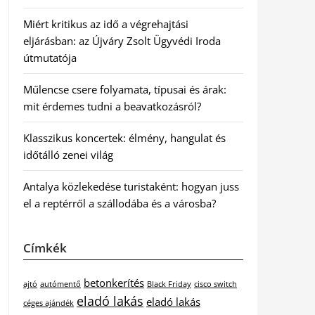
Miért kritikus az idő a végrehajtási
eljárásban: az Újváry Zsolt Ügyvédi Iroda
útmutatója
Műlencse csere folyamata, típusai és árak:
mit érdemes tudni a beavatkozásról?
Klasszikus koncertek: élmény, hangulat és
időtálló zenei világ
Antalya közlekedése turistaként: hogyan juss
el a reptérről a szállodába és a városba?
Címkék
betonkerítés
ajtó
autómentő
Black Friday
cisco switch
eladó lakás
eladó lakás
céges ajándék