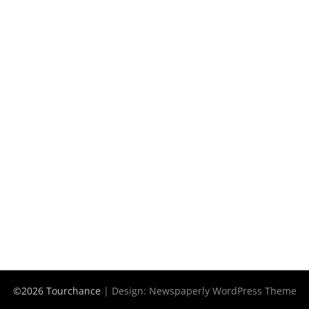
©2026 Tourchance
| Design:
Newspaperly WordPress Theme