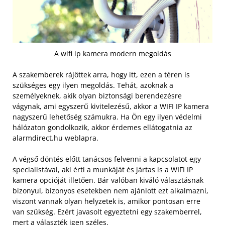
A wifi ip kamera modern megoldás
A szakemberek rájöttek arra, hogy itt, ezen a téren is
szükséges egy ilyen megoldás. Tehát, azoknak a
személyeknek, akik olyan biztonsági berendezésre
vágynak, ami egyszerű kivitelezésű, akkor a WIFI IP kamera
nagyszerű lehetőség számukra. Ha Ön egy ilyen védelmi
hálózaton gondolkozik, akkor érdemes ellátogatnia az
alarmdirect.hu weblapra.
A végső döntés előtt tanácsos felvenni a kapcsolatot egy
specialistával, aki érti a munkáját és jártas is a WIFI IP
kamera opcióját illetően. Bár valóban kiváló választásnak
bizonyul, bizonyos esetekben nem ajánlott ezt alkalmazni,
viszont vannak olyan helyzetek is, amikor pontosan erre
van szükség. Ezért javasolt egyeztetni egy szakemberrel,
mert a választék igen széles.