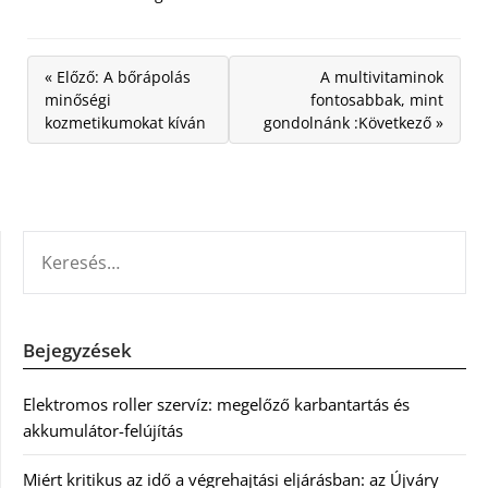
« Előző: A bőrápolás
A multivitaminok
minőségi
fontosabbak, mint
kozmetikumokat kíván
gondolnánk :Következő »
KERESÉS:
Bejegyzések
Elektromos roller szervíz: megelőző karbantartás és
akkumulátor-felújítás
Miért kritikus az idő a végrehajtási eljárásban: az Újváry