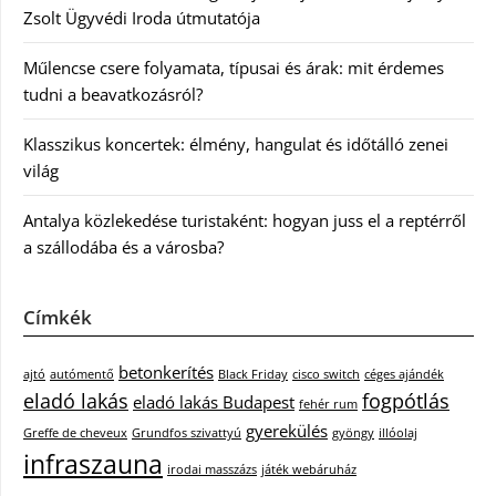
Zsolt Ügyvédi Iroda útmutatója
Műlencse csere folyamata, típusai és árak: mit érdemes
tudni a beavatkozásról?
Klasszikus koncertek: élmény, hangulat és időtálló zenei
világ
Antalya közlekedése turistaként: hogyan juss el a reptérről
a szállodába és a városba?
Címkék
betonkerítés
ajtó
autómentő
Black Friday
cisco switch
céges ajándék
eladó lakás
fogpótlás
eladó lakás Budapest
fehér rum
gyerekülés
Greffe de cheveux
Grundfos szivattyú
gyöngy
illóolaj
infraszauna
irodai masszázs
játék webáruház