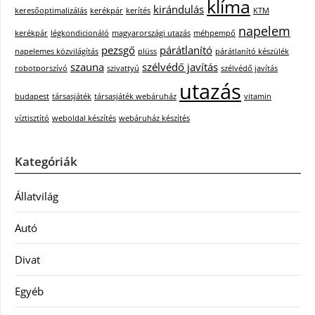
klíma
kirándulás
keresőoptimalizálás
kerékpár
kerítés
KTM
napelem
kerékpár
légkondicionáló
magyarországi utazás
méhpempő
pezsgő
párátlanító
napelemes közvilágítás
plüss
párátlanító készülék
szauna
szélvédő javítás
robotporszívó
szivattyú
szélvédő javítás
utazás
budapest
társasjáték
társasjáték webáruház
vitamin
víztisztító
weboldal készítés
webáruház készítés
Kategóriák
Állatvilág
Autó
Divat
Egyéb