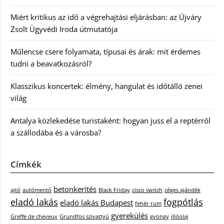
Miért kritikus az idő a végrehajtási eljárásban: az Újváry
Zsolt Ügyvédi Iroda útmutatója
Műlencse csere folyamata, típusai és árak: mit érdemes
tudni a beavatkozásról?
Klasszikus koncertek: élmény, hangulat és időtálló zenei
világ
Antalya közlekedése turistaként: hogyan juss el a reptérről
a szállodába és a városba?
Címkék
betonkerítés
ajtó
autómentő
Black Friday
cisco switch
céges ajándék
eladó lakás
fogpótlás
eladó lakás Budapest
fehér rum
gyerekülés
Greffe de cheveux
Grundfos szivattyú
gyöngy
illóolaj