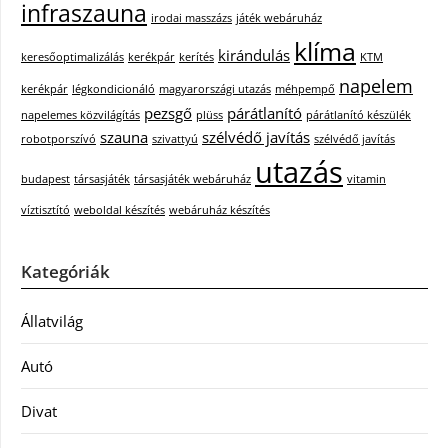
infraszauna
irodai masszázs
játék webáruház
klíma
kirándulás
keresőoptimalizálás
kerékpár
kerítés
KTM
napelem
kerékpár
légkondicionáló
magyarországi utazás
méhpempő
pezsgő
párátlanító
napelemes közvilágítás
plüss
párátlanító készülék
szauna
szélvédő javítás
robotporszívó
szivattyú
szélvédő javítás
utazás
budapest
társasjáték
társasjáték webáruház
vitamin
víztisztító
weboldal készítés
webáruház készítés
Kategóriák
Állatvilág
Autó
Divat