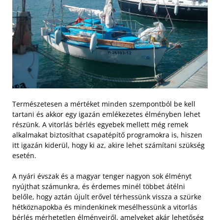
Természetesen a mértéket minden szempontból be kell
tartani és akkor egy igazán emlékezetes élményben lehet
részünk. A vitorlás bérlés egyebek mellett még remek
alkalmakat biztosíthat csapatépítő programokra is, hiszen
itt igazán kiderül, hogy ki az, akire lehet számítani szükség
esetén.
A nyári évszak és a magyar tenger nagyon sok élményt
nyújthat számunkra, és érdemes minél többet átélni
belőle, hogy aztán újult erővel térhessünk vissza a szürke
hétköznapokba és mindenkinek mesélhessünk a vitorlás
bérlés mérhetetlen élményeiről, amelyeket akár lehetőség