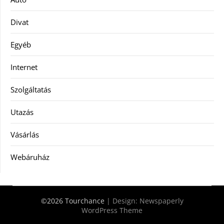
Divat
Egyéb
Internet
Szolgáltatás
Utazás
Vásárlás
Webáruház
©2026 Tourchance
| Design:
Newspaperly
WordPress Theme