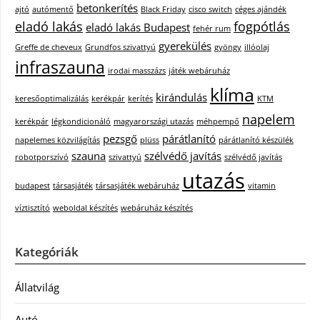
betonkerítés
ajtó
autómentő
Black Friday
cisco switch
céges ajándék
eladó lakás
fogpótlás
eladó lakás Budapest
fehér rum
gyerekülés
Greffe de cheveux
Grundfos szivattyú
gyöngy
illóolaj
infraszauna
irodai masszázs
játék webáruház
klíma
kirándulás
keresőoptimalizálás
kerékpár
kerítés
KTM
napelem
kerékpár
légkondicionáló
magyarországi utazás
méhpempő
pezsgő
párátlanító
napelemes közvilágítás
plüss
párátlanító készülék
szauna
szélvédő javítás
robotporszívó
szivattyú
szélvédő javítás
utazás
budapest
társasjáték
társasjáték webáruház
vitamin
víztisztító
weboldal készítés
webáruház készítés
Kategóriák
Állatvilág
Autó