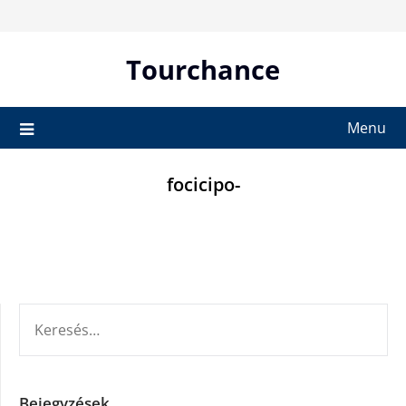
Skip
to
content
Tourchance
Menu
focicipo-
KERESÉS:
Bejegyzések