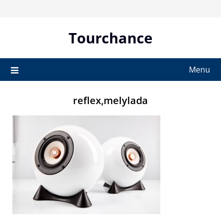
Skip
to
content
Tourchance
Menu
reflex,melylada