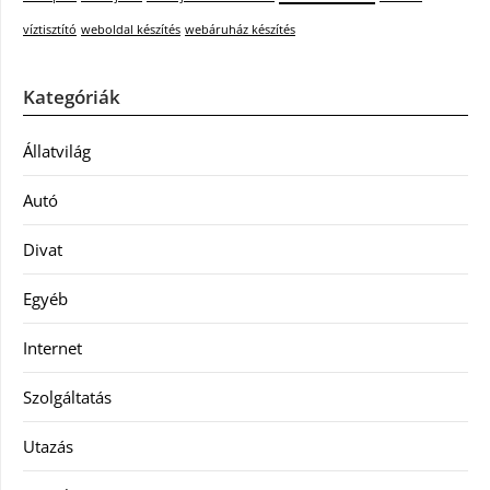
víztisztító
weboldal készítés
webáruház készítés
Kategóriák
Állatvilág
Autó
Divat
Egyéb
Internet
Szolgáltatás
Utazás