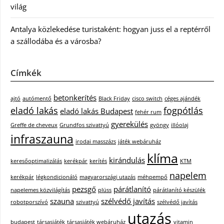
világ
Antalya közlekedése turistaként: hogyan juss el a reptérről
a szállodába és a városba?
Címkék
betonkerítés
ajtó
autómentő
Black Friday
cisco switch
céges ajándék
eladó lakás
fogpótlás
eladó lakás Budapest
fehér rum
gyerekülés
Greffe de cheveux
Grundfos szivattyú
gyöngy
illóolaj
infraszauna
irodai masszázs
játék webáruház
klíma
kirándulás
keresőoptimalizálás
kerékpár
kerítés
KTM
napelem
kerékpár
légkondicionáló
magyarországi utazás
méhpempő
pezsgő
párátlanító
napelemes közvilágítás
plüss
párátlanító készülék
szauna
szélvédő javítás
robotporszívó
szivattyú
szélvédő javítás
utazás
budapest
társasjáték
társasjáték webáruház
vitamin