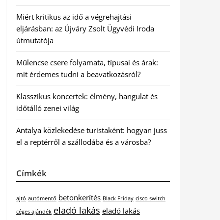
Miért kritikus az idő a végrehajtási
eljárásban: az Újváry Zsolt Ügyvédi Iroda
útmutatója
Műlencse csere folyamata, típusai és árak:
mit érdemes tudni a beavatkozásról?
Klasszikus koncertek: élmény, hangulat és
időtálló zenei világ
Antalya közlekedése turistaként: hogyan juss
el a reptérről a szállodába és a városba?
Címkék
betonkerítés
ajtó
autómentő
Black Friday
cisco switch
eladó lakás
eladó lakás
céges ajándék