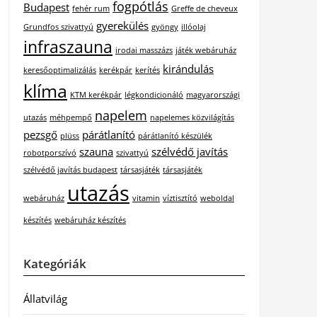
fogpótlás
Budapest
fehér rum
Greffe de cheveux
gyerekülés
Grundfos szivattyú
gyöngy
illóolaj
infraszauna
irodai masszázs
játék webáruház
kirándulás
keresőoptimalizálás
kerékpár
kerítés
klíma
KTM kerékpár
légkondicionáló
magyarországi
napelem
utazás
méhpempő
napelemes közvilágítás
pezsgő
párátlanító
plüss
párátlanító készülék
szauna
szélvédő javítás
robotporszívó
szivattyú
szélvédő javítás budapest
társasjáték
társasjáték
utazás
webáruház
vitamin
víztisztító
weboldal
készítés
webáruház készítés
Kategóriák
Állatvilág