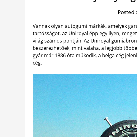
Posted 
Vannak olyan autógumi márkák, amelyek garan
tartósságot, az Uniroyal épp egy ilyen, reng
világ számos pontján. Az Uniroyal gumiabro
beszerezhetőek, mint valaha, a legjobb többe
gyár már 1886 óta működik, a belga cég jelen
cég.