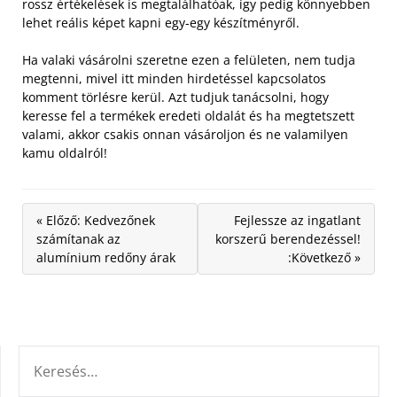
rossz értékelések is megtalálhatóak, így pedig könnyebben
lehet reális képet kapni egy-egy készítményről.
Ha valaki vásárolni szeretne ezen a felületen, nem tudja
megtenni, mivel itt minden hirdetéssel kapcsolatos
komment törlésre kerül. Azt tudjuk tanácsolni, hogy
keresse fel a termékek eredeti oldalát és ha megtetszett
valami, akkor csakis onnan vásároljon és ne valamilyen
kamu oldalról!
« Előző: Kedvezőnek
Fejlessze az ingatlant
számítanak az
korszerű berendezéssel!
alumínium redőny árak
:Következő »
KERESÉS: