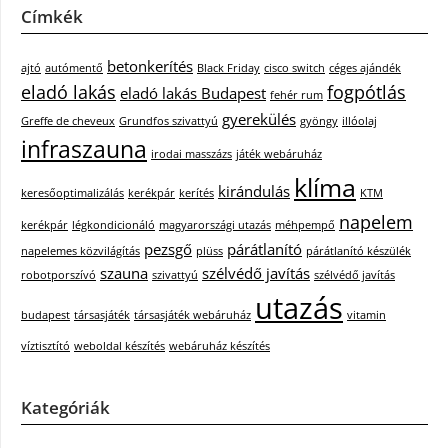
Címkék
betonkerítés
ajtó
autómentő
Black Friday
cisco switch
céges ajándék
eladó lakás
fogpótlás
eladó lakás Budapest
fehér rum
gyerekülés
Greffe de cheveux
Grundfos szivattyú
gyöngy
illóolaj
infraszauna
irodai masszázs
játék webáruház
klíma
kirándulás
keresőoptimalizálás
kerékpár
kerítés
KTM
napelem
kerékpár
légkondicionáló
magyarországi utazás
méhpempő
pezsgő
párátlanító
napelemes közvilágítás
plüss
párátlanító készülék
szauna
szélvédő javítás
robotporszívó
szivattyú
szélvédő javítás
utazás
budapest
társasjáték
társasjáték webáruház
vitamin
víztisztító
weboldal készítés
webáruház készítés
Kategóriák