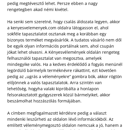
pedig megtévesztő lehet. Persze ebben a nagy
rengetegben akad némi kivétel.
Ha senki sem szeretné, hogy csalás áldozata legyen, akkor
a kenyesvelemenyek.com oldalra látogasson el, ahol
sokféle tapasztalatot osztanak meg a korábban egy
bizonyos terméket megvásárlók. A tudatos vásárló nem dől
be egyik olyan információs portálnak sem, ahol csupán
jókat lehet olvasni. A Kényesvélemények oldalán rengeteg
felhasználói tapasztalat van megosztva, amelyek
mindegyike valós.
Ha a kedves érdeklődő a fogyás menünél
legördülő bármelyik terméknévre rákattint, ezt követően
pedig az „ugrás a véleményekre” gombra bök, akkor rögtön
előjönnek a valós tapasztalatok. Arra szintén van
lehetőség, hogyha valaki kipróbálta a honlapon
felsorakoztatott gyógyszerek közül bármelyiket, akkor
beszámolhat hozzászólás formájában.
A címben megfogalmazott kérdésre pedig a választ
mindenki leszűrheti az oldalon lévő információkból. Az
említett véleménymegosztó oldalon nemcsak a jó, hanem a