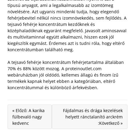
típusú anyagot, ami a legalkalmasabb az izomtömeg
növelésére. Azt ugyanis mindenki tudja, hogy elegendő
fehérjebevitel nélkül nincs izomnövekedés, sem fejlődés.
A
tejsavó fehérje koncentrátum kezdőknek és
középhaladóknak egyaránt megfelelő. Javasolt aminosavval
és multivitaminnal együtt alkalmazni, hiszen ezek jól
kiegészítik egymást. Érdemes azt is tudni róla, hogy eltérő
koncentrátumban található meg.
A tejsavó fehérje koncentrátum fehérjetartalma általában
70% és 88% között mozog. A proteinoutlet.com
webáruházban jól oldódó, kellemes állagú és finom ízű
termékek kapnak helyet ebben a kategóriában, eltérő
koncentrátummal és különböző árfekvésben.
« Előző: A karika
Fájdalmas és drága kezelések
fülbevaló nagy
helyett ránctalanító arckrém
kedvenc
:Következő »