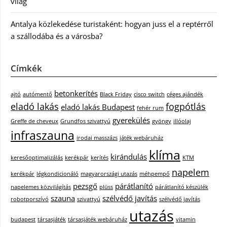
világ
Antalya közlekedése turistaként: hogyan juss el a reptérről
a szállodába és a városba?
Címkék
betonkerítés
ajtó
autómentő
Black Friday
cisco switch
céges ajándék
eladó lakás
fogpótlás
eladó lakás Budapest
fehér rum
gyerekülés
Greffe de cheveux
Grundfos szivattyú
gyöngy
illóolaj
infraszauna
irodai masszázs
játék webáruház
klíma
kirándulás
keresőoptimalizálás
kerékpár
kerítés
KTM
napelem
kerékpár
légkondicionáló
magyarországi utazás
méhpempő
pezsgő
párátlanító
napelemes közvilágítás
plüss
párátlanító készülék
szauna
szélvédő javítás
robotporszívó
szivattyú
szélvédő javítás
utazás
budapest
társasjáték
társasjáték webáruház
vitamin