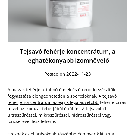
Tejsavó fehérje koncentrátum, a
leghatékonyabb izomnövelő
Posted on 2022-11-23
A magas fehérjetartalmú ételek és étrend-kiegészítők
fogyasztása elengedhetetlen a sportolóknak. A
tejsavó
fehérje koncentrátum az egyik legalapvetőbb
fehérjeforrás,
mivel az izomzat fehérjéből épül fel. A tejsavóból
ultraszűréssel, mikroszűréssel, hidroszűréssel vagy
ioncserével lesz fehérje.
Ezeknek az eljárásoknak köszönhetően nyerik ki azt a