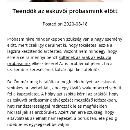
Teendők az esküvői próbasmink előtt
Posted on 2020-08-18
Próbasminkre mindenképpen szükség van a nagy esemény
előtt, mert csak így derülhet ki, hogy tökéletes lesz-e a
lagzira készítendő arcfestés. Viszont nem mindegy, hogy
erre a célra mennyi pénzt
költenek az arák az esküvői
próbasmink
elkészítésére! Az is problémát jelent, ha a
szakember keresésének kálváriáját kell átélniük.
De Ön már meg is találta a megfelelő helyet, az eskuvoi-
sminkes.hu weboldalt, ahol egy kiváló szakemberrel veheti
fel a kapcsolatot.
A hölgy azt szokta kérni az aráktól, hogy
az esküvői próbasmink elvégzését megelőző időszakban,
heti rendszerességgel radírozzák le és megfelelően
hidratálják az arcbőrüket. Azért van erre szükség, hogy
eltávolítsák az elhalt hámsejteket, a bőrük felülete pedig
üdébbé és egységesebbé váljon.