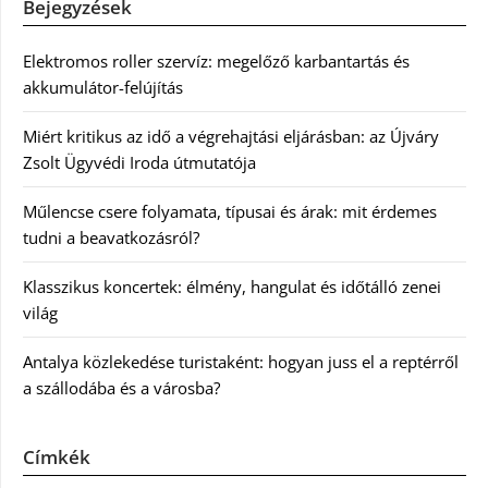
Bejegyzések
Elektromos roller szervíz: megelőző karbantartás és
akkumulátor-felújítás
Miért kritikus az idő a végrehajtási eljárásban: az Újváry
Zsolt Ügyvédi Iroda útmutatója
Műlencse csere folyamata, típusai és árak: mit érdemes
tudni a beavatkozásról?
Klasszikus koncertek: élmény, hangulat és időtálló zenei
világ
Antalya közlekedése turistaként: hogyan juss el a reptérről
a szállodába és a városba?
Címkék