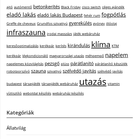
betonkerítés
ajtó
autómentő
Black Friday
cisco switch
céges ajándék
eladó lakás
fogpótlás
eladó lakás Budapest
fehér rum
gyerekülés
Greffe de cheveux
Grundfos szivattyú
gyöngy
illóolaj
infraszauna
irodai masszázs
játék webáruház
klíma
kirándulás
keresőoptimalizálás
kerékpár
kerítés
KTM
napelem
kerékpár
légkondicionáló
magyarországi utazás
méhpempő
pezsgő
párátlanító
napelemes közvilágítás
plüss
párátlanító készülék
szauna
szélvédő javítás
robotporszívó
szivattyú
szélvédő javítás
utazás
budapest
társasjáték
társasjáték webáruház
vitamin
víztisztító
weboldal készítés
webáruház készítés
Kategóriák
Állatvilág