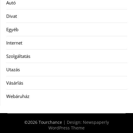
Autó
Divat
Egyéb
Internet
Szolgáltatás
Utazás
Vásárlás
Webáruház
©2026 Tourchance
| Design:
Newspaperly
WordPress Theme