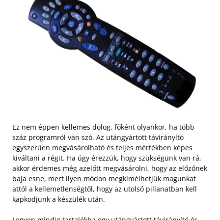
Ez nem éppen kellemes dolog, főként olyankor, ha több
száz programról van szó. Az utángyártott távirányító
egyszerűen megvásárolható és teljes mértékben képes
kiváltani a régit. Ha úgy érezzük, hogy szükségünk van rá,
akkor érdemes még azelőtt megvásárolni, hogy az előzőnek
baja esne, mert ilyen módon megkímélhetjük magunkat
attól a kellemetlenségtől, hogy az utolsó pillanatban kell
kapkodjunk a készülék után.
Legyen mindig tartalékba egy utángyártott távirányító és