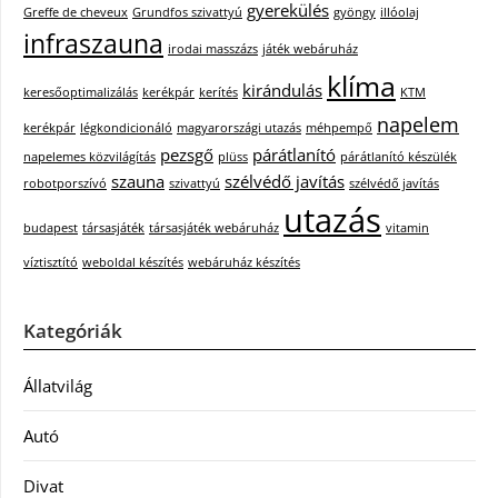
gyerekülés
Greffe de cheveux
Grundfos szivattyú
gyöngy
illóolaj
infraszauna
irodai masszázs
játék webáruház
klíma
kirándulás
keresőoptimalizálás
kerékpár
kerítés
KTM
napelem
kerékpár
légkondicionáló
magyarországi utazás
méhpempő
pezsgő
párátlanító
napelemes közvilágítás
plüss
párátlanító készülék
szauna
szélvédő javítás
robotporszívó
szivattyú
szélvédő javítás
utazás
budapest
társasjáték
társasjáték webáruház
vitamin
víztisztító
weboldal készítés
webáruház készítés
Kategóriák
Állatvilág
Autó
Divat