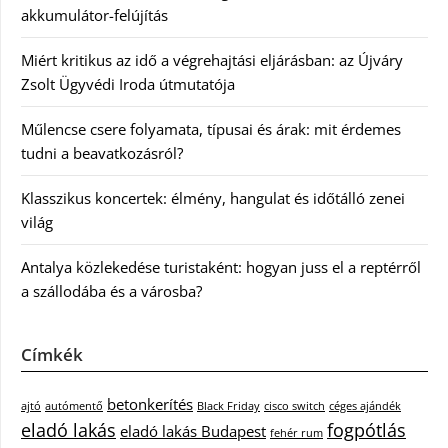
akkumulátor-felújítás
Miért kritikus az idő a végrehajtási eljárásban: az Újváry
Zsolt Ügyvédi Iroda útmutatója
Műlencse csere folyamata, típusai és árak: mit érdemes
tudni a beavatkozásról?
Klasszikus koncertek: élmény, hangulat és időtálló zenei
világ
Antalya közlekedése turistaként: hogyan juss el a reptérről
a szállodába és a városba?
Címkék
betonkerítés
ajtó
autómentő
Black Friday
cisco switch
céges ajándék
eladó lakás
fogpótlás
eladó lakás Budapest
fehér rum