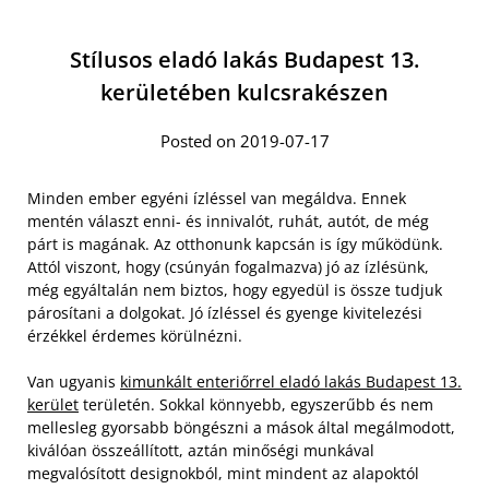
Stílusos eladó lakás Budapest 13.
kerületében kulcsrakészen
Posted on 2019-07-17
Minden ember egyéni ízléssel van megáldva. Ennek
mentén választ enni- és innivalót, ruhát, autót, de még
párt is magának. Az otthonunk kapcsán is így működünk.
Attól viszont, hogy (csúnyán fogalmazva) jó az ízlésünk,
még egyáltalán nem biztos, hogy egyedül is össze tudjuk
párosítani a dolgokat. Jó ízléssel és gyenge kivitelezési
érzékkel érdemes körülnézni.
Van ugyanis
kimunkált enteriőrrel eladó lakás Budapest 13.
kerület
területén. Sokkal könnyebb, egyszerűbb és nem
mellesleg gyorsabb böngészni a mások által megálmodott,
kiválóan összeállított, aztán minőségi munkával
megvalósított designokból, mint mindent az alapoktól