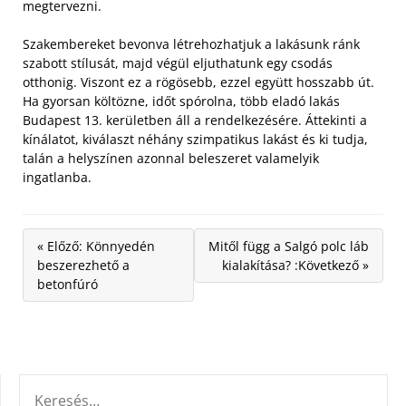
megtervezni.
Szakembereket bevonva létrehozhatjuk a lakásunk ránk
szabott stílusát, majd végül eljuthatunk egy csodás
otthonig. Viszont ez a rögösebb, ezzel együtt hosszabb út.
Ha gyorsan költözne, időt spórolna, több eladó lakás
Budapest 13. kerületben áll a rendelkezésére. Áttekinti a
kínálatot, kiválaszt néhány szimpatikus lakást és ki tudja,
talán a helyszínen azonnal beleszeret valamelyik
ingatlanba.
« Előző: Könnyedén
Mitől függ a Salgó polc láb
beszerezhető a
kialakítása? :Következő »
betonfúró
KERESÉS: