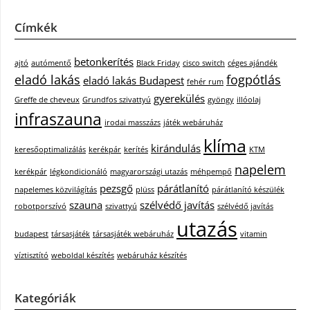
Címkék
betonkerítés
ajtó
autómentő
Black Friday
cisco switch
céges ajándék
eladó lakás
fogpótlás
eladó lakás Budapest
fehér rum
gyerekülés
Greffe de cheveux
Grundfos szivattyú
gyöngy
illóolaj
infraszauna
irodai masszázs
játék webáruház
klíma
kirándulás
keresőoptimalizálás
kerékpár
kerítés
KTM
napelem
kerékpár
légkondicionáló
magyarországi utazás
méhpempő
pezsgő
párátlanító
napelemes közvilágítás
plüss
párátlanító készülék
szauna
szélvédő javítás
robotporszívó
szivattyú
szélvédő javítás
utazás
budapest
társasjáték
társasjáték webáruház
vitamin
víztisztító
weboldal készítés
webáruház készítés
Kategóriák