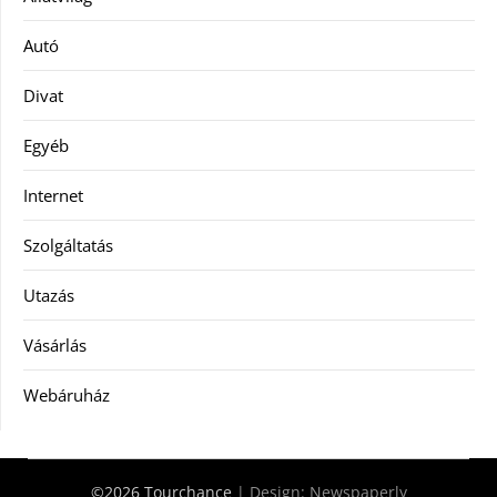
Autó
Divat
Egyéb
Internet
Szolgáltatás
Utazás
Vásárlás
Webáruház
©2026 Tourchance
| Design:
Newspaperly