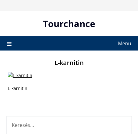
Skip
to
content
Tourchance
Menu
L-karnitin
L-karnitin
KERESÉS: