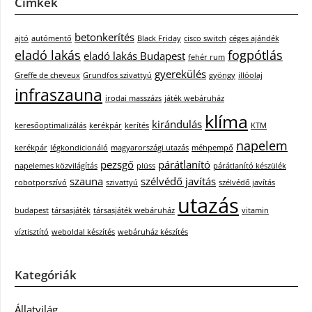
Címkék
betonkerítés
ajtó
autómentő
Black Friday
cisco switch
céges ajándék
eladó lakás
fogpótlás
eladó lakás Budapest
fehér rum
gyerekülés
Greffe de cheveux
Grundfos szivattyú
gyöngy
illóolaj
infraszauna
irodai masszázs
játék webáruház
klíma
kirándulás
keresőoptimalizálás
kerékpár
kerítés
KTM
napelem
kerékpár
légkondicionáló
magyarországi utazás
méhpempő
pezsgő
párátlanító
napelemes közvilágítás
plüss
párátlanító készülék
szauna
szélvédő javítás
robotporszívó
szivattyú
szélvédő javítás
utazás
budapest
társasjáték
társasjáték webáruház
vitamin
víztisztító
weboldal készítés
webáruház készítés
Kategóriák
Állatvilág