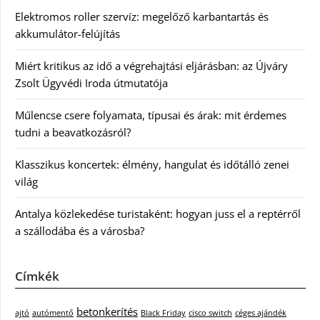
Elektromos roller szervíz: megelőző karbantartás és
akkumulátor-felújítás
Miért kritikus az idő a végrehajtási eljárásban: az Újváry
Zsolt Ügyvédi Iroda útmutatója
Műlencse csere folyamata, típusai és árak: mit érdemes
tudni a beavatkozásról?
Klasszikus koncertek: élmény, hangulat és időtálló zenei
világ
Antalya közlekedése turistaként: hogyan juss el a reptérről
a szállodába és a városba?
Címkék
betonkerítés
ajtó
autómentő
Black Friday
cisco switch
céges ajándék