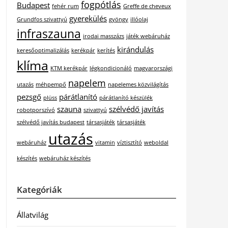
fogpótlás
Budapest
fehér rum
Greffe de cheveux
gyerekülés
Grundfos szivattyú
gyöngy
illóolaj
infraszauna
irodai masszázs
játék webáruház
kirándulás
keresőoptimalizálás
kerékpár
kerítés
klíma
KTM kerékpár
légkondicionáló
magyarországi
napelem
utazás
méhpempő
napelemes közvilágítás
pezsgő
párátlanító
plüss
párátlanító készülék
szauna
szélvédő javítás
robotporszívó
szivattyú
szélvédő javítás budapest
társasjáték
társasjáték
utazás
webáruház
vitamin
víztisztító
weboldal
készítés
webáruház készítés
Kategóriák
Állatvilág