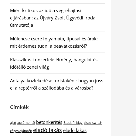
Miért kritikus az idő a végrehajtási
eljárásban: az Újváry Zsolt Ügyvédi Iroda
útmutatója
Műlencse csere folyamata, típusai és árak:
mit érdemes tudni a beavatkozásról?
Klasszikus koncertek: élmény, hangulat és
időtálló zenei világ
Antalya közlekedése turistaként: hogyan juss
el a reptérről a szállodába és a városba?
Címkék
betonkerítés
ajtó
autómentő
Black Friday
cisco switch
eladó lakás
eladó lakás
céges ajándék