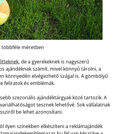
 többféle méretben
őtteknek
, de a gyerekeknek is nagyszerű
os ajándéknak számít, mivel könnyű tárolni, a
en könnyedén elvégezhető szájjal is. A gömbölyű
le feliratok és emblémák.
sebb szezonális ajándéktárgyak közé tartozik. A
variálhatóságot tesznek lehetővé. Sok vállalatnak
sziről be lehet azonosítani.
l ilyen színekben elkészíteni a reklámajándék
eklamajandekemblemazas.hu fel van készülve a