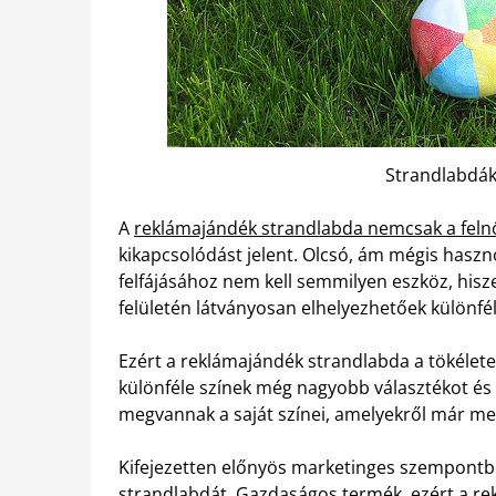
Strandlabdák
A
reklámajándék strandlabda nemcsak a feln
kikapcsolódást jelent. Olcsó, ám mégis haszn
felfájásához nem kell semmilyen eszköz, hisz
felületén látványosan elhelyezhetőek különfé
Ezért a reklámajándék strandlabda a tökélete
különféle színek még nagyobb választékot és 
megvannak a saját színei, amelyekről már mes
Kifejezetten előnyös marketinges szempontbó
strandlabdát. Gazdaságos termék, ezért a r