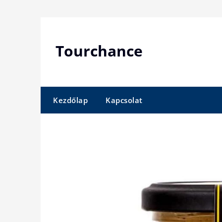
Skip
to
content
Tourchance
Kezdőlap
Kapcsolat