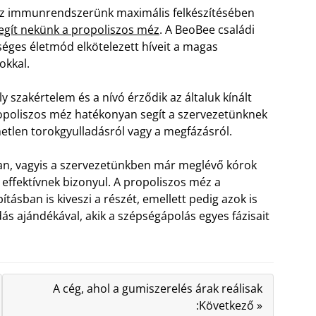
 az immunrendszerünk maximális felkészítésében
egít nekünk a propoliszos méz
. A BeoBee családi
séges életmód elkötelezett híveit a magas
okkal.
y szakértelem és a nívó érződik az általuk kínált
ropoliszos méz hatékonyan segít a szervezetünknek
metlen torokgyulladásról vagy a megfázásról.
an, vagyis a szervezetünkben már meglévő kórok
effektívnek bizonyul. A propoliszos méz a
ításban is kiveszi a részét, emellett pedig azok is
ás ajándékával, akik a szépségápolás egyes fázisait
A cég, ahol a gumiszerelés árak reálisak
:Következő »