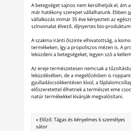
A betegséget sajnos nem kerülhetjük el, ám
már hatékony szerepet vállalhatunk. Ebben
s
vállalkozás immár 35 éve kényezteti az egész
színvonalat élvező, díjnyertes bio-produktum
A szakma iránti őszinte elhivatottság, a komol
termékeken, így a propoliszos mézen is. A p
leküzdeni a betegségeket, legyen szó a kelle
Az ereje természetesen nemcsak a tűzoltásb
leküzdésében, de a megelőzésben is roppant 
gyulladáscsökkentésen kívül, a fájdalomcsillap
előszeretettel élhetnek a természet eme csod
natúr termékekkel kívánják megvalósítani.
« Előző: Tágas és kényelmes 6 személyes
sátor