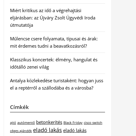
Miért kritikus az idő a végrehajtási
eljárásban: az Újváry Zsolt Ügyvédi Iroda
útmutatója
Műlencse csere folyamata, típusai és árak:
mit érdemes tudni a beavatkozásról?
Klasszikus koncertek: élmény, hangulat és
időtálló zenei világ
Antalya közlekedése turistaként: hogyan juss
el a reptérről a szállodába és a városba?
Címkék
betonkerítés
ajtó
autómentő
Black Friday
cisco switch
eladó lakás
eladó lakás
céges ajándék