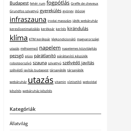
fogpótlás
Budapest
fehér rum
Greffe de cheveux
gyerekülés
Grundfos szivattyú
gyöngy
illóolaj
infraszauna
irodai masszázs
játék webáruház
kirándulás
keresőoptimalizálás
kerékpár
kerítés
klíma
KTM kerékpár
légkondicionáló
magyarországi
napelem
utazás
méhpempő
napelemes közvilágítás
pezsgő
párátlanító
plüss
párátlanító készülék
szauna
szélvédő javítás
robotporszívó
szivattyú
szélvédő javítás budapest
társasjáték
társasjáték
utazás
webáruház
vitamin
víztisztító
weboldal
készítés
webáruház készítés
Kategóriák
Állatvilág