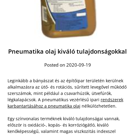
Pneumatika olaj kiváló tulajdonságokkal
Posted on 2020-09-19
Leginkább a bányászat és az építőipar területén kerülnek
alkalmazásra az ütő- és rotációs, sűrített levegővel működő
szerszámok, mint például a csavarhúzók, ütvefúrók,
légkalapácsok. A pneumatikus vezérlésű ipari
rendszerek
karbantartásához a pneumatika olaj
nélkülözhetetlen.
Egy színvonalas terméknek kiváló tulajdonságai vannak,
először is oxidáció-, kopás- és korróziógátló, kiváló
kenőképességű, valamint magas viszkozitás indexszel