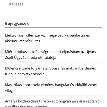
Bejegyzések
Elektromos roller szervíz: megelőző karbantartás és
akkumulátor-felújítás
Miért kritikus az idő a végrehajtási eljárásban: az Újváry
Zsolt Ügyvédi Iroda útmutatója
Műlencse csere folyamata, típusai és árak: mit érdemes
tudni a beavatkozásról?
Klasszikus koncertek: élmény, hangulat és időtálló zenei
világ
Antalya közlekedése turistaként: hogyan juss el a reptérről
a szállodába és a városba?