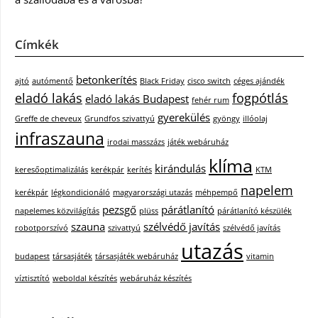
Címkék
betonkerítés
ajtó
autómentő
Black Friday
cisco switch
céges ajándék
eladó lakás
fogpótlás
eladó lakás Budapest
fehér rum
gyerekülés
Greffe de cheveux
Grundfos szivattyú
gyöngy
illóolaj
infraszauna
irodai masszázs
játék webáruház
klíma
kirándulás
keresőoptimalizálás
kerékpár
kerítés
KTM
napelem
kerékpár
légkondicionáló
magyarországi utazás
méhpempő
pezsgő
párátlanító
napelemes közvilágítás
plüss
párátlanító készülék
szauna
szélvédő javítás
robotporszívó
szivattyú
szélvédő javítás
utazás
budapest
társasjáték
társasjáték webáruház
vitamin
víztisztító
weboldal készítés
webáruház készítés