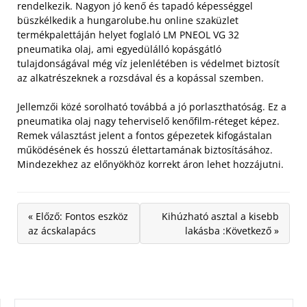
rendelkezik.
Nagyon jó kenő és tapadó képességgel
büszkélkedik a hungarolube.hu online szaküzlet
termékpalettáján helyet foglaló LM PNEOL VG 32
pneumatika olaj, ami egyedülálló kopásgátló
tulajdonságával még víz jelenlétében is védelmet biztosít
az alkatrészeknek a rozsdával és a kopással szemben.
Jellemzői közé sorolható továbbá a jó porlaszthatóság. Ez a
pneumatika olaj nagy teherviselő kenőfilm-réteget képez.
Remek választást jelent a fontos gépezetek kifogástalan
működésének és hosszú élettartamának biztosításához.
Mindezekhez az előnyökhöz korrekt áron lehet hozzájutni.
« Előző: Fontos eszköz
Kihúzható asztal a kisebb
az ácskalapács
lakásba :Következő »
KERESÉS: