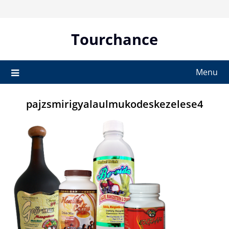
Skip
to
content
Tourchance
Menu
pajzsmirigyalaulmukodeskezelese4