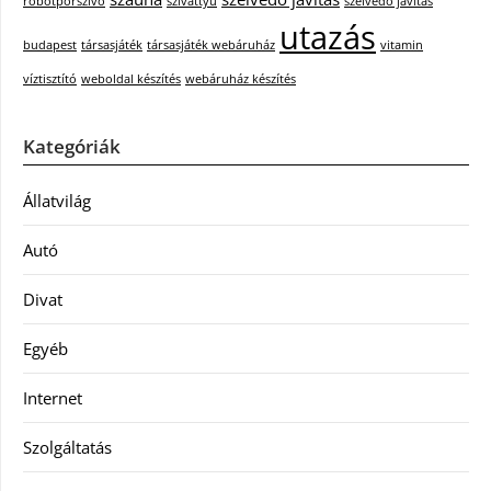
robotporszívó
szivattyú
szélvédő javítás
utazás
budapest
társasjáték
társasjáték webáruház
vitamin
víztisztító
weboldal készítés
webáruház készítés
Kategóriák
Állatvilág
Autó
Divat
Egyéb
Internet
Szolgáltatás