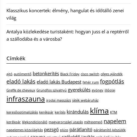
Klasszikus koncertek: élmény, hangulat és időtálló zenei
világ
Antalya közlekedése turistaként: hogyan juss el a reptérről
a szállodába és a városba?
Címkék
betonkerítés
ajtó
autómentő
Black Friday
cisco switch
céges ajándék
eladó lakás
fogpótlás
eladó lakás Budapest
fehér rum
gyerekülés
Greffe de cheveux
Grundfos szivattyú
gyöngy
illóolaj
infraszauna
irodai masszázs
játék webáruház
klíma
kirándulás
keresőoptimalizálás
kerékpár
kerítés
KTM
napelem
kerékpár
légkondicionáló
magyarországi utazás
méhpempő
pezsgő
párátlanító
napelemes közvilágítás
plüss
párátlanító készülék
szauna
szélvédő javítás