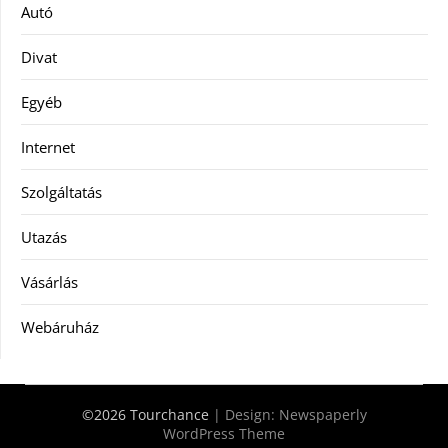
Autó
Divat
Egyéb
Internet
Szolgáltatás
Utazás
Vásárlás
Webáruház
©2026 Tourchance
| Design:
Newspaperly
WordPress Theme