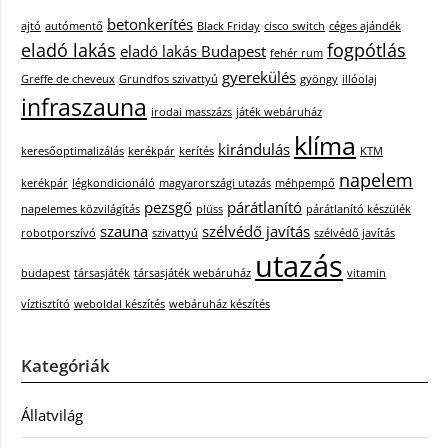
betonkerítés
ajtó
autómentő
Black Friday
cisco switch
céges ajándék
eladó lakás
fogpótlás
eladó lakás Budapest
fehér rum
gyerekülés
Greffe de cheveux
Grundfos szivattyú
gyöngy
illóolaj
infraszauna
irodai masszázs
játék webáruház
klíma
kirándulás
keresőoptimalizálás
kerékpár
kerítés
KTM
napelem
kerékpár
légkondicionáló
magyarországi utazás
méhpempő
pezsgő
párátlanító
napelemes közvilágítás
plüss
párátlanító készülék
szauna
szélvédő javítás
robotporszívó
szivattyú
szélvédő javítás
utazás
budapest
társasjáték
társasjáték webáruház
vitamin
víztisztító
weboldal készítés
webáruház készítés
Kategóriák
Állatvilág