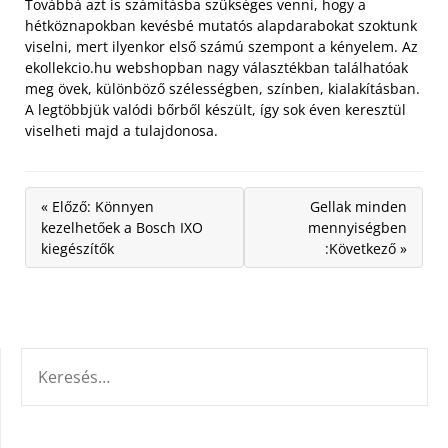
Továbbá azt is számításba szükséges venni, hogy a
hétköznapokban kevésbé mutatós alapdarabokat szoktunk
viselni, mert ilyenkor első számú szempont a kényelem. Az
ekollekcio.hu webshopban nagy választékban találhatóak
meg övek, különböző szélességben, színben, kialakításban.
A legtöbbjük valódi bőrből készült, így sok éven keresztül
viselheti majd a tulajdonosa.
« Előző: Könnyen
Gellak minden
kezelhetőek a Bosch IXO
mennyiségben
kiegészítők
:Következő »
KERESÉS: