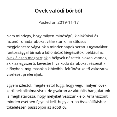
Övek valódi bőrből
Posted on 2019-11-17
Nem mindegy, hogy milyen minőségű, kialakítású és
fazonú ruhadarabokat választunk, ha stílusos
megjelenésre vágyunk a mindennapok során. Ugyanakkor
fontossággal bírnak a különböző kiegészítők, például az
övek élesen megosztják
a hölgyek nézeteit. Sokan vannak,
akik az egyszerű, kevésbé hivalkodó darabokat részesítik
előnyben, míg mások a kihívóbb, feltűnést keltő változatok
viselését preferálják.
Egyéni ízléstől, megítéléstől függ, hogy végül milyen övek
kerülnek alkalmazásra, de gyakran az aktuális hangulatunk
is meghatározza, hogy melyiket vesszünk elő. Arra viszont
minden esetben figyelni kell, hogy a ruha összeállításhoz
tökéletesen passzoljon az adott öv.