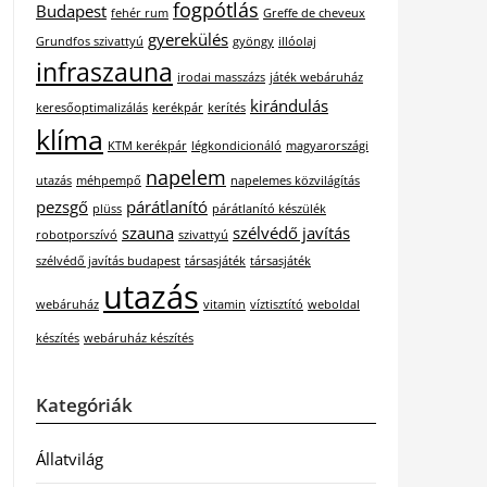
fogpótlás
Budapest
fehér rum
Greffe de cheveux
gyerekülés
Grundfos szivattyú
gyöngy
illóolaj
infraszauna
irodai masszázs
játék webáruház
kirándulás
keresőoptimalizálás
kerékpár
kerítés
klíma
KTM kerékpár
légkondicionáló
magyarországi
napelem
utazás
méhpempő
napelemes közvilágítás
pezsgő
párátlanító
plüss
párátlanító készülék
szauna
szélvédő javítás
robotporszívó
szivattyú
szélvédő javítás budapest
társasjáték
társasjáték
utazás
webáruház
vitamin
víztisztító
weboldal
készítés
webáruház készítés
Kategóriák
Állatvilág