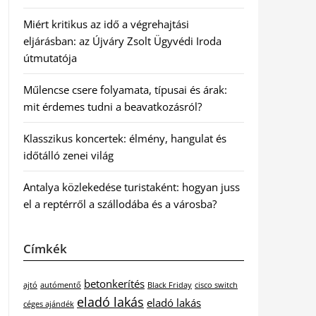
Miért kritikus az idő a végrehajtási
eljárásban: az Újváry Zsolt Ügyvédi Iroda
útmutatója
Műlencse csere folyamata, típusai és árak:
mit érdemes tudni a beavatkozásról?
Klasszikus koncertek: élmény, hangulat és
időtálló zenei világ
Antalya közlekedése turistaként: hogyan juss
el a reptérről a szállodába és a városba?
Címkék
betonkerítés
ajtó
autómentő
Black Friday
cisco switch
eladó lakás
eladó lakás
céges ajándék