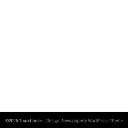
©2026 Tourchance
| Design:
Newspaperly WordPress Theme