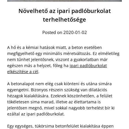
Növelhető az ipari padlóburkolat
terhelhetősége
Posted on 2020-01-02
A hő és a kémiai hatások miatt, a beton esetében
megfigyelhető egy minimális méretváltozás. Ez elméletileg
nem tűnhet jelentősnek, viszont a gyakorlatban már
egészen más a helyzet, főleg ha
ipari padlóburkolat
elkészítése a cél
.
A betonalapot nem elég csak kiönteni és utána simára
egyengetni. Bizonyos részein szükség van dilatációs
hézagok kialakítására. Ezeknek köszönhetően, a felület
tökéletesen sima marad, illetve az élettartama is
jelentősen megnő, mivel sokkal nagyobb terhelést bír ki
ezáltal az ipari padlóburkolat.
Egy egységes, tükörsima betonfelület kialakítása éppen