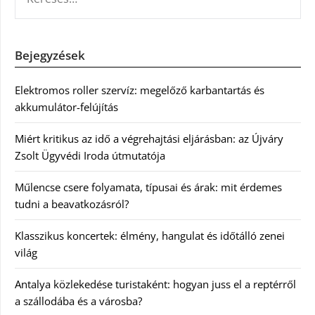
Bejegyzések
Elektromos roller szervíz: megelőző karbantartás és
akkumulátor-felújítás
Miért kritikus az idő a végrehajtási eljárásban: az Újváry
Zsolt Ügyvédi Iroda útmutatója
Műlencse csere folyamata, típusai és árak: mit érdemes
tudni a beavatkozásról?
Klasszikus koncertek: élmény, hangulat és időtálló zenei
világ
Antalya közlekedése turistaként: hogyan juss el a reptérről
a szállodába és a városba?