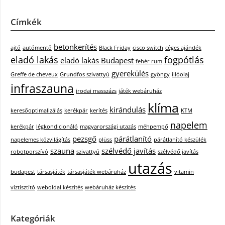
Címkék
betonkerítés
ajtó
autómentő
Black Friday
cisco switch
céges ajándék
eladó lakás
fogpótlás
eladó lakás Budapest
fehér rum
gyerekülés
Greffe de cheveux
Grundfos szivattyú
gyöngy
illóolaj
infraszauna
irodai masszázs
játék webáruház
klíma
kirándulás
keresőoptimalizálás
kerékpár
kerítés
KTM
napelem
kerékpár
légkondicionáló
magyarországi utazás
méhpempő
pezsgő
párátlanító
napelemes közvilágítás
plüss
párátlanító készülék
szauna
szélvédő javítás
robotporszívó
szivattyú
szélvédő javítás
utazás
budapest
társasjáték
társasjáték webáruház
vitamin
víztisztító
weboldal készítés
webáruház készítés
Kategóriák