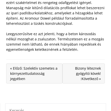
ezért szakértelmet és rengeteg odafigyelést igényel.
Manapság már kitűnő dilatációs profilokat lehet beszerezni
az ipari padlóburkolatokhoz, amelyeket a hézagokba lehet
építeni. Az Aromour Dowel például forradalmasította a
teherelosztást a tüskés konstrukciójával.
Leegyszerűsítve ez azt jelenti, hogy a beton károsodás
nélkül mozoghat a zsaluzaton. Természetesen ez a mozgás
szemmel nem látható, de ennek hiányában repedések és
egyenetlenségek keletkeznének a felületén.
« Előző: Szelektív szemetes a
Bizony léteznek
környezettudatosság
gyógyító kövek!
jegyében
:Következő »
KERESÉS: