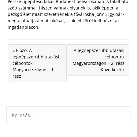
Persze új építésű lakás Budapest belvárosában is található
szép számmal, hiszen vannak olyanok is, akik éppen a
pezsgő élet miatt szeretnének a fővárosba jönni. Így bárki
megtalálhatja álmai lakását, csak jól körül kell nézni az
ingatlanpiacon.
« Előző: A
A legnépszerűbb utazási
legnépszerűbb utazási
célpontok
célpontok
Magyarországon – 2. rész
Magyarországon – 1.
:Következő »
rész
KERESÉS: