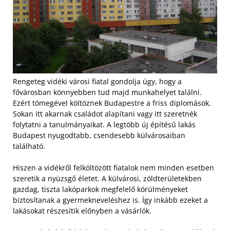
Rengeteg vidéki városi fiatal gondolja úgy, hogy a
fővárosban könnyebben tud majd munkahelyet találni.
Ezért tömegével költöznek Budapestre a friss diplomások.
Sokan itt akarnak családot alapítani vagy itt szeretnék
folytatni a tanulmányaikat. A legtöbb új építésű lakás
Budapest nyugodtabb, csendesebb külvárosaiban
található.
Hiszen a vidékről felköltözött fiatalok nem minden esetben
szeretik a nyüzsgő életet. A külvárosi, zöldterületekben
gazdag, tiszta lakóparkok megfelelő körülményeket
biztosítanak a gyermekneveléshez is. Így inkább ezeket a
lakásokat részesítik előnyben a vásárlók.