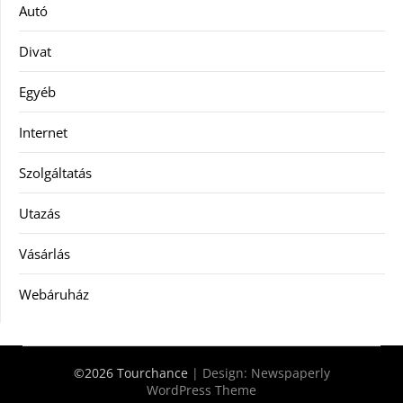
Autó
Divat
Egyéb
Internet
Szolgáltatás
Utazás
Vásárlás
Webáruház
©2026 Tourchance
| Design:
Newspaperly
WordPress Theme