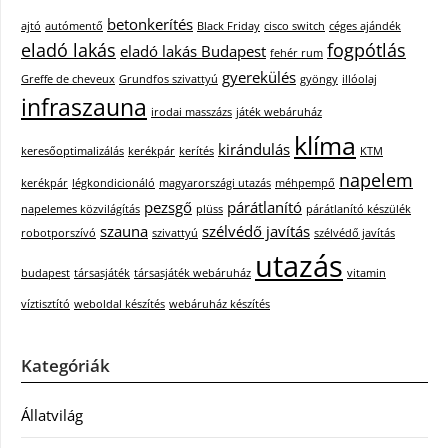
betonkerítés
ajtó
autómentő
Black Friday
cisco switch
céges ajándék
eladó lakás
fogpótlás
eladó lakás Budapest
fehér rum
gyerekülés
Greffe de cheveux
Grundfos szivattyú
gyöngy
illóolaj
infraszauna
irodai masszázs
játék webáruház
klíma
kirándulás
keresőoptimalizálás
kerékpár
kerítés
KTM
napelem
kerékpár
légkondicionáló
magyarországi utazás
méhpempő
pezsgő
párátlanító
napelemes közvilágítás
plüss
párátlanító készülék
szauna
szélvédő javítás
robotporszívó
szivattyú
szélvédő javítás
utazás
budapest
társasjáték
társasjáték webáruház
vitamin
víztisztító
weboldal készítés
webáruház készítés
Kategóriák
Állatvilág